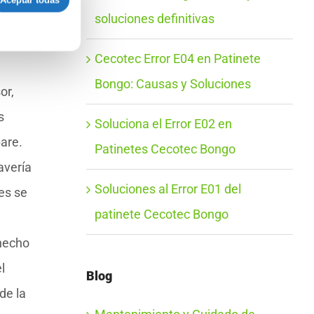
Aceptar todas
soluciones definitivas
Cecotec Error E04 en Patinete
Bongo: Causas y Soluciones
or,
s
Soluciona el Error E02 en
pare.
Patinetes Cecotec Bongo
avería
Soluciones al Error E01 del
es se
patinete Cecotec Bongo
 hecho
l
Blog
de la