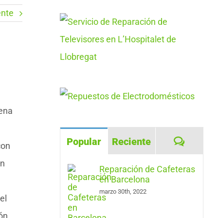
ente
uena
Coment
Popular
Reciente
con
en
Reparación de Cafeteras
en Barcelona
marzo 30th, 2022
el
ión