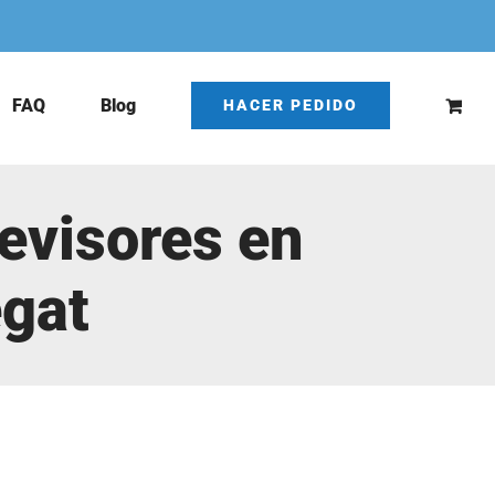
FAQ
Blog
HACER PEDIDO
evisores en
egat