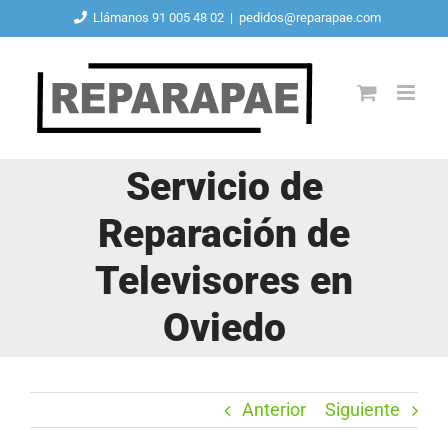
Saltar
Llámanos 91 005 48 02
|
pedidos@reparapae.com
al
contenido
Servicio de
Reparación de
Televisores en
Oviedo
Anterior
Siguiente