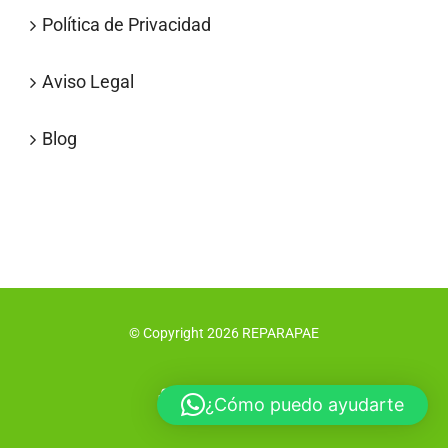
Política de Privacidad
Aviso Legal
Blog
© Copyright
2026
REPARAPAE
Facebook
X
Instagram
Pinterest
¿Cómo puedo ayudarte