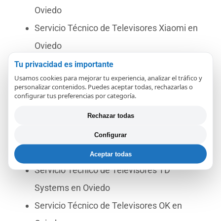
Oviedo
Servicio Técnico de Televisores Xiaomi en
Oviedo
Servicio Técnico de Televisores Toshiba en
Tu privacidad es importante
Usamos cookies para mejorar tu experiencia, analizar el tráfico y
Oviedo
personalizar contenidos. Puedes aceptar todas, rechazarlas o
configurar tus preferencias por categoría.
Servicio Técnico de Televisores TCL en
Oviedo
Rechazar todas
Servicio Técnico de Televisores Selecline en
Configurar
Oviedo
Aceptar todas
Servicio Técnico de Televisores TD
Systems en Oviedo
Servicio Técnico de Televisores OK en