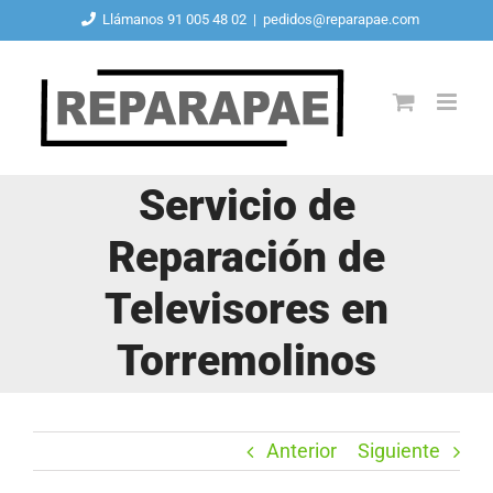
Saltar
Llámanos 91 005 48 02
|
pedidos@reparapae.com
al
contenido
Servicio de
Reparación de
Televisores en
Torremolinos
Anterior
Siguiente