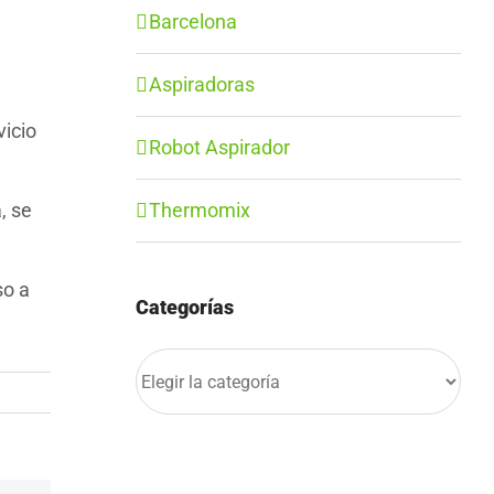
Barcelona
Aspiradoras
vicio
Robot Aspirador
, se
Thermomix
so a
Categorías
Categorías