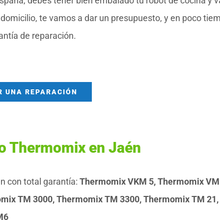
aña, debes tener bien embalado tu robot de cocina y 
domicilio, te vamos a dar un presupuesto, y en poco tiem
rantía de reparación.
R UNA REPARACIÓN
co Thermomix en Jaén
con total garantía:
Thermomix VKM 5, Thermomix VM 
mix TM 3000, Thermomix TM 3300, Thermomix TM 21,
M6