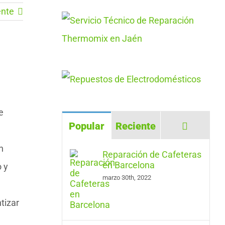
ente
e
Comenta
Popular
Reciente
n
Reparación de Cafeteras
en Barcelona
 y
marzo 30th, 2022
tizar