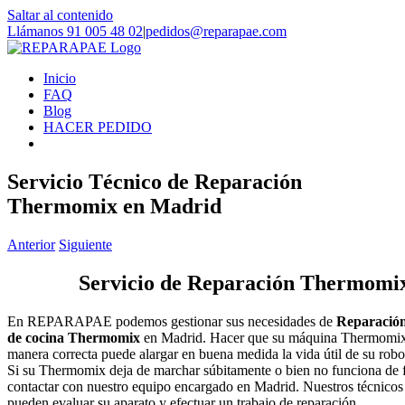
Saltar al contenido
Llámanos 91 005 48 02
|
pedidos@reparapae.com
Inicio
FAQ
Blog
HACER PEDIDO
Servicio Técnico de Reparación
Thermomix en Madrid
Anterior
Siguiente
Servicio de Reparación Thermomi
En REPARAPAE podemos gestionar sus necesidades de
Reparación
de cocina Thermomix
en Madrid. Hacer que su máquina Thermomix 
manera correcta puede alargar en buena medida la vida útil de su ro
Si su Thermomix deja de marchar súbitamente o bien no funciona de f
contactar con nuestro equipo encargado en Madrid. Nuestros técnico
pueden evaluar su aparato y efectuar un trabajo de reparación.