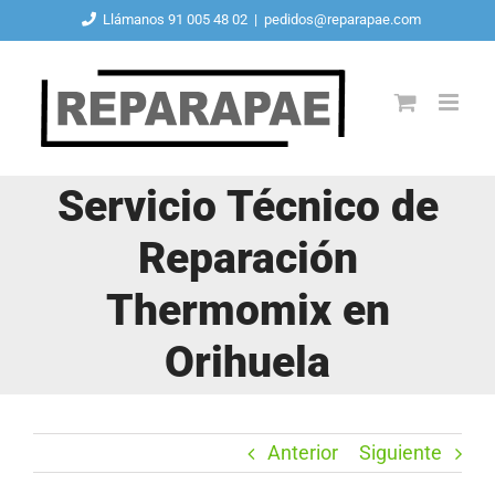
Saltar
Llámanos 91 005 48 02
|
pedidos@reparapae.com
al
contenido
Servicio Técnico de
Reparación
Thermomix en
Orihuela
Anterior
Siguiente