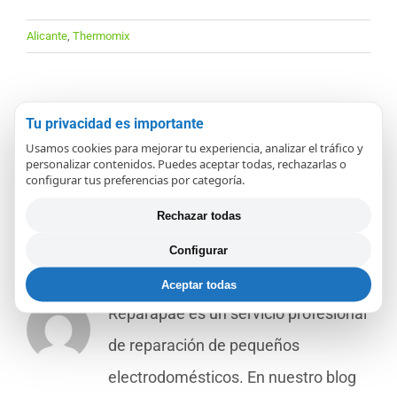
Alicante
,
Thermomix
Tu privacidad es importante
¡Comparte en redes sociales!
Usamos cookies para mejorar tu experiencia, analizar el tráfico y
personalizar contenidos. Puedes aceptar todas, rechazarlas o
Facebook
X
LinkedIn
WhatsApp
Pinterest
Correo
configurar tus preferencias por categoría.
electrónico
Rechazar todas
Configurar
Sobre el Autor:
REPARAPAE
Aceptar todas
Reparapae es un servicio profesional
de reparación de pequeños
electrodomésticos. En nuestro blog