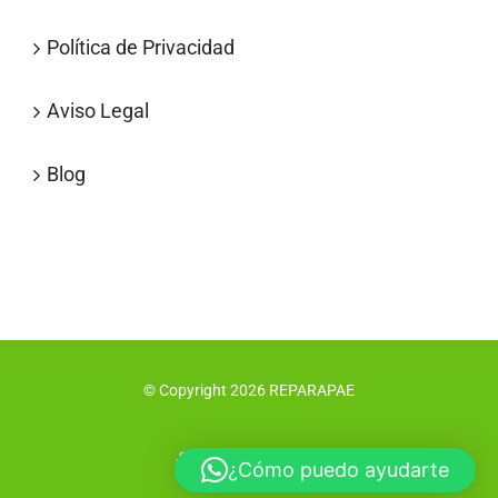
Política de Privacidad
Aviso Legal
Blog
© Copyright
2026
REPARAPAE
Facebook
X
Instagram
Pinterest
¿Cómo puedo ayudarte