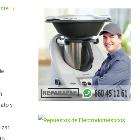
ente
de
n
ato y
izar
to