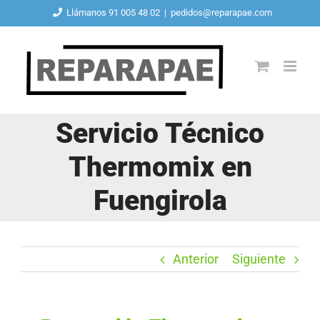
Saltar
Llámanos 91 005 48 02
|
pedidos@reparapae.com
al
contenido
Servicio Técnico
Thermomix en
Fuengirola
Anterior
Siguiente