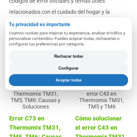
códigos de error oficiales y temas útiles
relacionados con el cuidado del hogar y la
tecnología doméstica. Nuestro objetivo es
Tu privacidad es importante
Usamos cookies para mejorar tu experiencia, analizar el tráfico y
ayudarte a entender, mantener y alargar la vida
personalizar contenidos. Puedes aceptar todas, rechazarlas o
configurar tus preferencias por categoría.
de tus aparatos.
Rechazar todas
Configurar
Artículos relacionados
Aceptar todas
Error C73 en
Cómo solucionar
Thermomix TM31,
el error C43 en
TM5, TM6: Causas
Thermomix TM31,