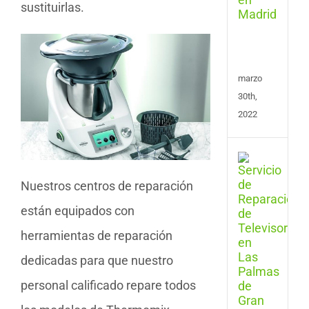
Cent
sustituirlas.
de
Plan
en
Madr
marzo
30th,
2022
Repa
de
Nuestros centros de reparación
Tele
en
están equipados con
Las
Pal
herramientas de reparación
de
Gran
dedicadas para que nuestro
Cana
personal calificado repare todos