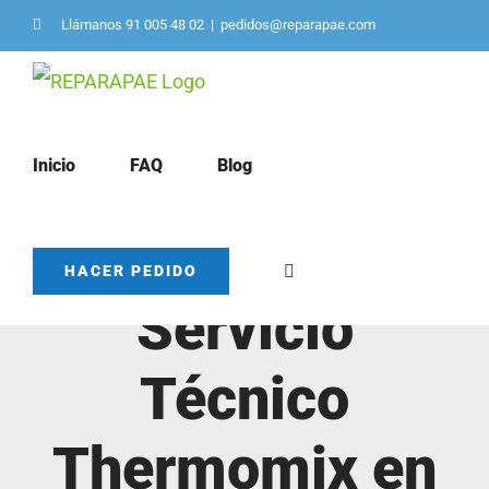
Saltar
Llámanos 91 005 48 02
|
pedidos@reparapae.com
al
contenido
Inicio
FAQ
Blog
HACER PEDIDO
Servicio
Técnico
Thermomix en