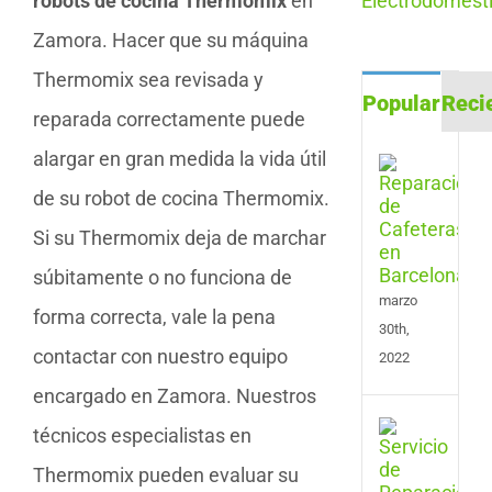
robots de cocina Thermomix
en
Zamora. Hacer que su máquina
Thermomix sea revisada y
Popular
Reci
reparada correctamente puede
alargar en gran medida la vida útil
Repa
de
de su robot de cocina Thermomix.
Cafe
en
Si su Thermomix deja de marchar
Barc
súbitamente o no funciona de
marzo
forma correcta, vale la pena
30th,
contactar con nuestro equipo
2022
encargado en Zamora. Nuestros
Serv
técnicos especialistas en
de
Thermomix pueden evaluar su
Repa