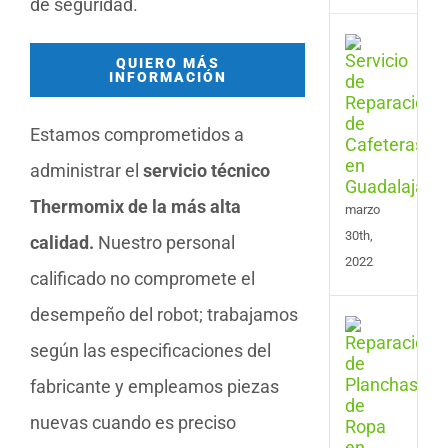
de seguridad.
Serv
QUIERO MÁS
de
INFORMACIÓN
Repa
de
Cafe
Estamos comprometidos a
en
administrar el
servicio técnico
Guad
Thermomix de la más alta
marzo
30th,
calidad.
Nuestro personal
2022
calificado no compromete el
desempeño del robot; trabajamos
Serv
de
según las especificaciones del
Repa
fabricante y empleamos piezas
de
Plan
nuevas cuando es preciso
y