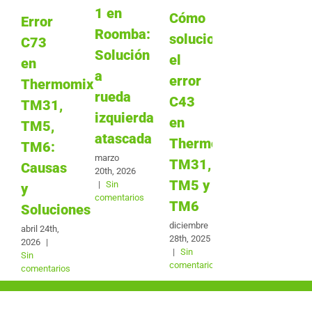
1 en
Cómo
Error
Roomba:
solucionar
C73
Solución
el
en
a
error
Thermomix
rueda
C43
TM31,
izquierda
en
TM5,
atascada
Thermomix
TM6:
marzo
TM31,
Causas
20th, 2026
TM5 y
|
Sin
y
comentarios
TM6
Soluciones
diciembre
abril 24th,
28th, 2025
2026
|
|
Sin
Sin
comentarios
comentarios