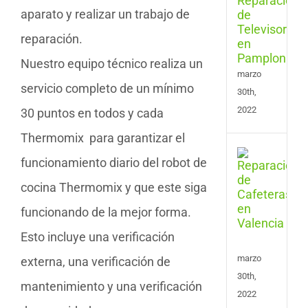
de
aparato y realizar un trabajo de
Tele
en
reparación.
Pam
Nuestro equipo técnico realiza un
marzo
servicio completo de un mínimo
30th,
2022
30 puntos en todos y cada
Thermomix para garantizar el
Serv
funcionamiento diario del robot de
de
Repa
cocina Thermomix y que este siga
de
funcionando de la mejor forma.
Cafe
en
Esto incluye una verificación
Vale
marzo
externa, una verificación de
30th,
mantenimiento y una verificación
2022