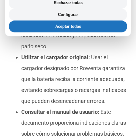
roja aparece por un mal contacto entre la
Rechazar todas
batería y el dispositivo. Inspecciona los
Configurar
puntos de conexión para detectar cualquier
Aceptar todas
suciedad o corrosión y límpialos con un
paño seco.
Utilizar el cargador original:
Usar el
cargador designado por Rowenta garantiza
que la batería reciba la corriente adecuada,
evitando sobrecargas o recargas ineficaces
que pueden desencadenar errores.
Consultar el manual de usuario:
Este
documento proporciona indicaciones claras
sobre cómo solucionar problemas básicos.