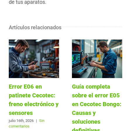
de tus aparatos.
Artículos relacionados
Error E06 en
Guía completa
patinete Cecotec:
sobre el error E05
freno electrónico y
en Cecotec Bongo:
sensores
Causas y
soluciones
julio 16th, 2026
|
Sin
comentarios
definitivas