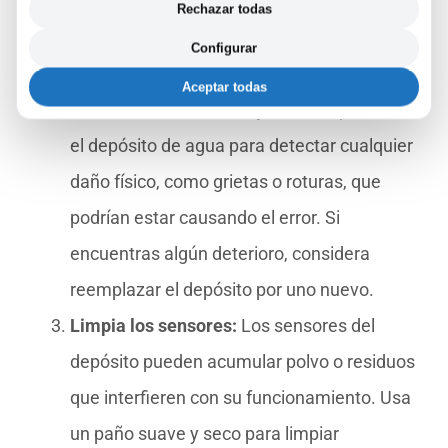
Intenta retirarlo y volverlo a colocar,
Rechazar todas
asegurándote de que encaje
Configurar
correctamente.
Aceptar todas
Revisa el estado del depósito:
Inspecciona
el depósito de agua para detectar cualquier
daño físico, como grietas o roturas, que
podrían estar causando el error. Si
encuentras algún deterioro, considera
reemplazar el depósito por uno nuevo.
Limpia los sensores:
Los sensores del
depósito pueden acumular polvo o residuos
que interfieren con su funcionamiento. Usa
un paño suave y seco para limpiar