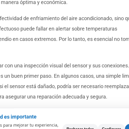
de manera óptima y económica.
efectividad de enfriamiento del aire acondicionado, sino 
ectuoso puede fallar en alertar sobre temperaturas
endio en casos extremos. Por lo tanto, es esencial no tom
r con una inspección visual del sensor y sus conexiones
n es un buen primer paso. En algunos casos, una simple li
si el sensor está dañado, podría ser necesario reemplaza
ra asegurar una reparación adecuada y segura.
r el error E202 en los aires acondicionados Samsung AR 
ad es importante
 mejorar su eficiencia y evitar gastos innecesarios. Actua
 para mejorar tu experiencia,