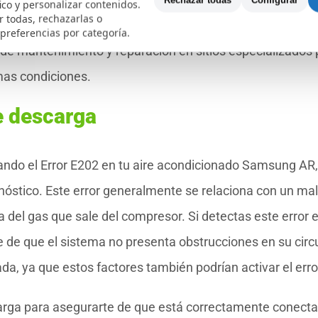
Rechazar todas
Configurar
fico y personalizar contenidos.
ionando correctamente y sin contratiempos.
 todas, rechazarlas o
 preferencias por categoría.
de mantenimiento y reparación en sitios especializados 
mas condiciones.
de descarga
sando el Error E202 en tu aire acondicionado Samsung AR,
gnóstico. Este error generalmente se relaciona con un mal
del gas que sale del compresor. Si detectas este error e
e de que el sistema no presenta obstrucciones en su circ
da, ya que estos factores también podrían activar el erro
arga para asegurarte de que está correctamente conect