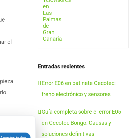
que
ar el
Entradas recientes
.
mpieza
Error E06 en patinete Cecotec:
rlo.
freno electrónico y sensores
Guía completa sobre el error E05
puede
en Cecotec Bongo: Causas y
r con
soluciones definitivas