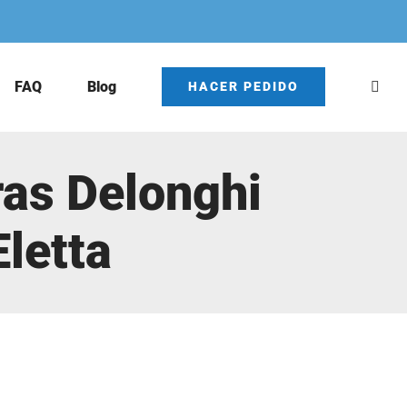
FAQ
Blog
HACER PEDIDO
ras Delonghi
letta