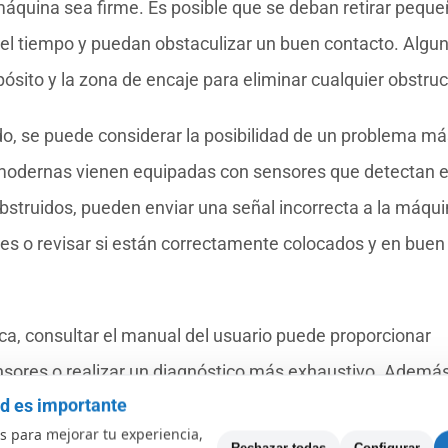
 máquina sea firme. Es posible que se deban retirar pequ
 el tiempo y puedan obstaculizar un buen contacto. Algu
sito y la zona de encaje para eliminar cualquier obstruc
do, se puede considerar la posibilidad de un problema má
 modernas vienen equipadas con sensores que detectan e
 obstruidos, pueden enviar una señal incorrecta a la máqui
res o revisar si están correctamente colocados y en buen
ca, consultar el manual del usuario puede proporcionar
nsores o realizar un diagnóstico más exhaustivo. Además
ad es importante
 el error persiste a pesar de todos los esfuerzos, busca
 para mejorar tu experiencia,
segura, asegurando que la cafetera funcione como se esp