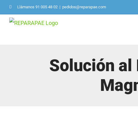
Saltar
Llámanos 91 005 48 02
|
pedidos@reparapae.com
al
contenido
Solución al
Magn