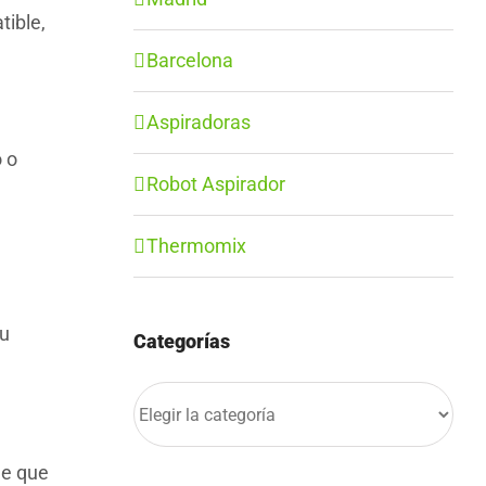
tible,
Barcelona
Aspiradoras
o o
Robot Aspirador
Thermomix
tu
Categorías
Categorías
le que