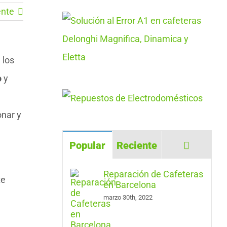
ente
 los
o
y
onar y
Comenta
Popular
Reciente
Reparación de Cafeteras
te
en Barcelona
marzo 30th, 2022