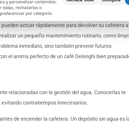
Rechazar todas
Configurar
fico y personalizar contenidos.
 todas, rechazarlas o
 preferencias por categoría.
cia fácil de resolver en la mayoría de los casos. Al enten
os pueden actuar rápidamente para devolver su cafetera a
realizar un pequeño mantenimiento rutinario, como limpi
problema inmediato, sino también prevenir futuros
on el aroma perfecto de un café Delonghi bien preparad
te relacionadas con la gestión del agua. Conocerlas te
, evitando contratiempos innecesarios.
 antes de encender la cafetera. Un depósito sin agua es l