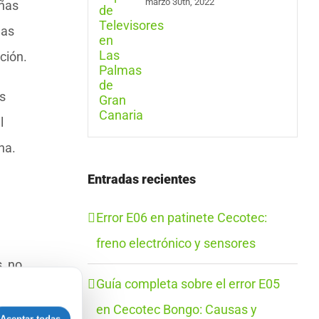
marzo 30th, 2022
eñas
nas
ción.
s
l
na.
Entradas recientes
Error E06 en patinete Cecotec:
freno electrónico y sensores
, no
Guía completa sobre el error E05
r
en Cecotec Bongo: Causas y
era.