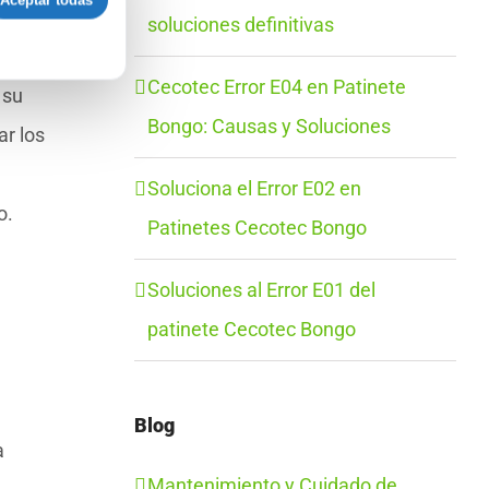
Aceptar todas
soluciones definitivas
der
Cecotec Error E04 en Patinete
 su
Bongo: Causas y Soluciones
ar los
Soluciona el Error E02 en
o.
Patinetes Cecotec Bongo
Soluciones al Error E01 del
patinete Cecotec Bongo
Blog
a
Mantenimiento y Cuidado de