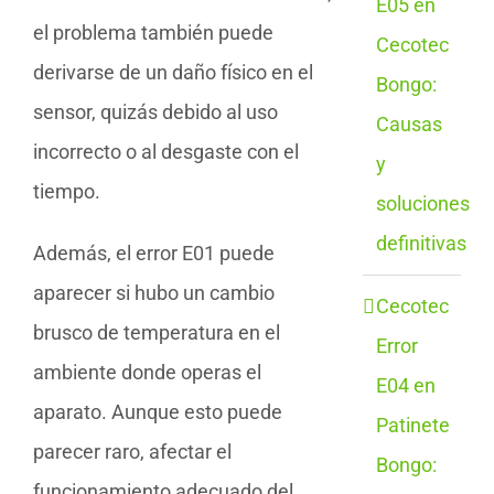
E05 en
el problema también puede
Cecotec
derivarse de un daño físico en el
Bongo:
sensor, quizás debido al uso
Causas
incorrecto o al desgaste con el
y
tiempo.
soluciones
definitivas
Además, el error E01 puede
aparecer si hubo un cambio
Cecotec
brusco de temperatura en el
Error
ambiente donde operas el
E04 en
aparato. Aunque esto puede
Patinete
parecer raro, afectar el
Bongo:
funcionamiento adecuado del