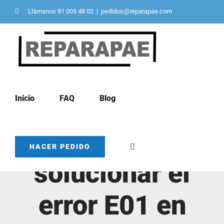
Saltar
Llámanos 91 005 48 02
|
pedidos@reparapae.com
al
contenido
Inicio
FAQ
Blog
Cómo
HACER PEDIDO
solucionar el
error E01 en