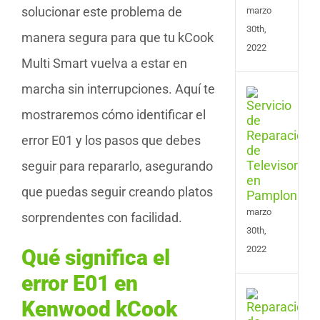
solucionar este problema de
marzo
30th,
manera segura para que tu kCook
2022
Multi Smart vuelva a estar en
marcha sin interrupciones. Aquí te
Serv
de
mostraremos cómo identificar el
Repa
de
error E01 y los pasos que debes
Tele
seguir para repararlo, asegurando
en
Pam
que puedas seguir creando platos
marzo
sorprendentes con facilidad.
30th,
2022
Qué significa el
error E01 en
Serv
Kenwood kCook
de