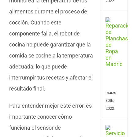
monitorea la temperatura de los
2022
alimentos durante el proceso de
Serv
cocción. Cuando este
de
componente falla, el robot de
Repa
de
cocina no puede garantizar que la
Plan
y
comida se cocine a la temperatura
Cent
de
adecuada, lo que puede
Plan
interrumpir tus recetas y afectar el
en
Madr
resultado final.
marzo
30th,
Para entender mejor este error, es
2022
importante conocer cómo
funciona el sensor de
Repa
de