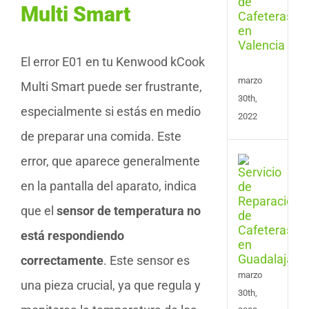
Repa
Multi Smart
de
Cafe
en
El error E01 en tu Kenwood kCook
Vale
marzo
Multi Smart puede ser frustrante,
30th,
especialmente si estás en medio
2022
de preparar una comida. Este
error, que aparece generalmente
Serv
de
en la pantalla del aparato, indica
Repa
de
que el
sensor de temperatura no
Cafe
en
está respondiendo
Guad
correctamente
. Este sensor es
marzo
una pieza crucial, ya que regula y
30th,