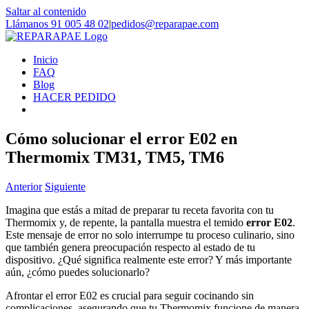
Saltar al contenido
Llámanos 91 005 48 02
|
pedidos@reparapae.com
Inicio
FAQ
Blog
HACER PEDIDO
Cómo solucionar el error E02 en
Thermomix TM31, TM5, TM6
Anterior
Siguiente
Imagina que estás a mitad de preparar tu receta favorita con tu
Thermomix y, de repente, la pantalla muestra el temido
error E02
.
Este mensaje de error no solo interrumpe tu proceso culinario, sino
que también genera preocupación respecto al estado de tu
dispositivo. ¿Qué significa realmente este error? Y más importante
aún, ¿cómo puedes solucionarlo?
Afrontar el error E02 es crucial para seguir cocinando sin
complicaciones, asegurando que tu Thermomix funcione de manera