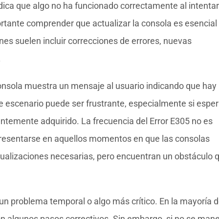
ndica que algo no ha funcionado correctamente al intentar
ortante comprender que actualizar la consola es esencial
es suelen incluir correcciones de errores, nuevas
.
onsola muestra un mensaje al usuario indicando que hay
ste escenario puede ser frustrante, especialmente si espe
ientemente adquirido. La frecuencia del Error E305 no es
presentarse en aquellos momentos en que las consolas
ctualizaciones necesarias, pero encuentran un obstáculo 
s un problema temporal o algo más crítico. En la mayoría d
on algunos pasos correctivos. Sin embargo, si no se mane