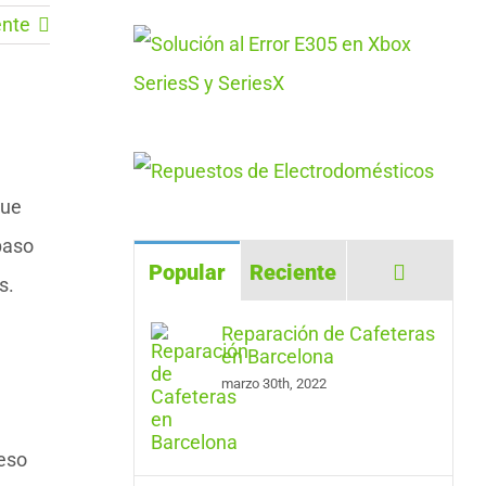
ente
que
paso
Comenta
Popular
Reciente
s.
Reparación de Cafeteras
en Barcelona
marzo 30th, 2022
ceso