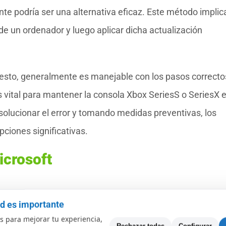
te podría ser una alternativa eficaz. Este método implic
de un ordenador y luego aplicar dicha actualización
esto, generalmente es manejable con los pasos correcto
s vital para mantener la consola Xbox SeriesS o SeriesX 
olucionar el error y tomando medidas preventivas, los
pciones significativas.
icrosoft
X es uno de esos inconvenientes tecnológicos que pueden
ad es importante
ás listo para disfrutar de un buen rato de juego. Este err
 para mejorar tu experiencia,