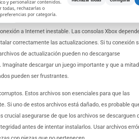
Rechazar todas
Configurar
fico y personalizar contenidos.
ema ¿Y por qué sucede? Bueno, hay varias razones que
 todas, rechazarlas o
unes.
 preferencias por categoría.
 conexión a Internet inestable. Las consolas Xbox depend
talar correctamente las actualizaciones. Si tu conexión 
archivos de actualización pueden no descargarse
 Imagínate descargar un juego importante y que a mitad
ados pueden ser frustrantes.
orruptos. Estos archivos son esenciales para que las
te. Si uno de estos archivos está dañado, es probable qu
s crucial asegurarse de que los archivos se descarguen 
ntegridad antes de intentar instalarlos. Usar archivos err
zas con piezas que no pertenecen.