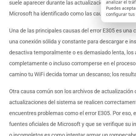
analizar el trá
suele aparecer durante las actualizaciones del sist
Puedes aceptar
Microsoft ha identificado como las causas más com
configurar tus
Una de las principales causas del error E305 es una
una conexión sólida y constante para descargar e ins
desactiva temporalmente o es demasiado lenta, los 
completamente o incluso corromperse en el proceso.
camino tu WiFi decida tomar un descanso; los result
Otra causa común son los archivos de actualización c
actualizaciones del sistema se realicen correctamen
encuentres problemas como el error E305. Por eso, e
fuentes oficiales de Microsoft y que se verifique su i
o incompletos es como intentar armar un rompecabe