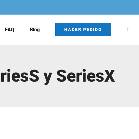
FAQ
Blog
HACER PEDIDO
riesS y SeriesX