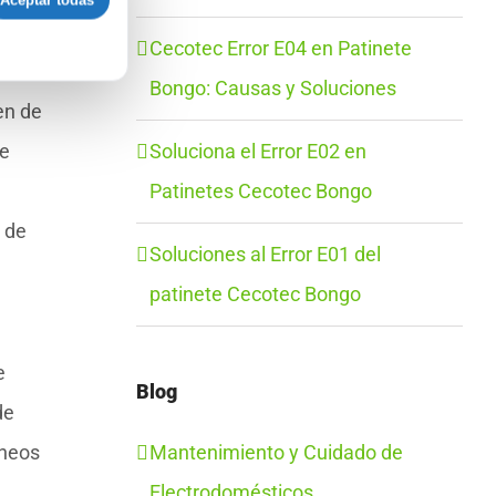
Aceptar todas
Cecotec Error E04 en Patinete
Bongo: Causas y Soluciones
en de
se
Soluciona el Error E02 en
Patinetes Cecotec Bongo
 de
Soluciones al Error E01 del
patinete Cecotec Bongo
e
Blog
de
óneos
Mantenimiento y Cuidado de
Electrodomésticos