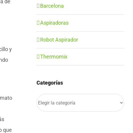
ia de
Barcelona
Aspiradoras
Robot Aspirador
llo y
Thermomix
ando
Categorías
rmato
Categorías
ás
o que