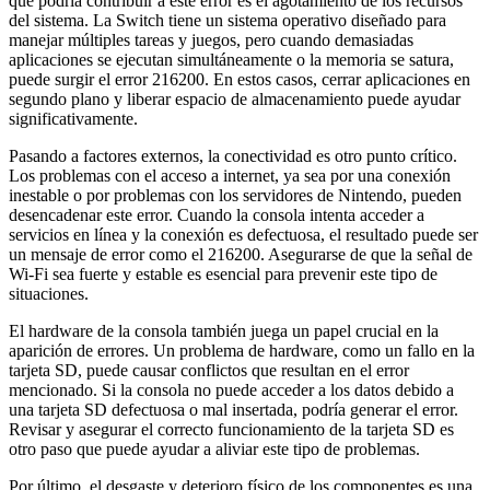
que podría contribuir a este error es el agotamiento de los recursos
del sistema. La Switch tiene un sistema operativo diseñado para
manejar múltiples tareas y juegos, pero cuando demasiadas
aplicaciones se ejecutan simultáneamente o la memoria se satura,
puede surgir el error 216200. En estos casos, cerrar aplicaciones en
segundo plano y liberar espacio de almacenamiento puede ayudar
significativamente.
Pasando a factores externos, la conectividad es otro punto crítico.
Los problemas con el acceso a internet, ya sea por una conexión
inestable o por problemas con los servidores de Nintendo, pueden
desencadenar este error. Cuando la consola intenta acceder a
servicios en línea y la conexión es defectuosa, el resultado puede ser
un mensaje de error como el 216200. Asegurarse de que la señal de
Wi-Fi sea fuerte y estable es esencial para prevenir este tipo de
situaciones.
El hardware de la consola también juega un papel crucial en la
aparición de errores. Un problema de hardware, como un fallo en la
tarjeta SD, puede causar conflictos que resultan en el error
mencionado. Si la consola no puede acceder a los datos debido a
una tarjeta SD defectuosa o mal insertada, podría generar el error.
Revisar y asegurar el correcto funcionamiento de la tarjeta SD es
otro paso que puede ayudar a aliviar este tipo de problemas.
Por último, el desgaste y deterioro físico de los componentes es una