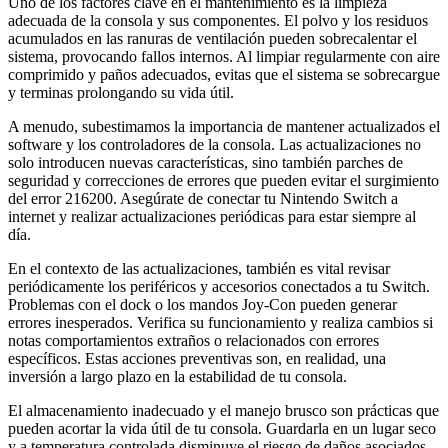
Uno de los factores clave en el mantenimiento es la limpieza
adecuada de la consola y sus componentes. El polvo y los residuos
acumulados en las ranuras de ventilación pueden sobrecalentar el
sistema, provocando fallos internos. Al limpiar regularmente con aire
comprimido y paños adecuados, evitas que el sistema se sobrecargue
y terminas prolongando su vida útil.
A menudo, subestimamos la importancia de mantener actualizados el
software y los controladores de la consola. Las actualizaciones no
solo introducen nuevas características, sino también parches de
seguridad y correcciones de errores que pueden evitar el surgimiento
del error 216200. Asegúrate de conectar tu Nintendo Switch a
internet y realizar actualizaciones periódicas para estar siempre al
día.
En el contexto de las actualizaciones, también es vital revisar
periódicamente los periféricos y accesorios conectados a tu Switch.
Problemas con el dock o los mandos Joy-Con pueden generar
errores inesperados. Verifica su funcionamiento y realiza cambios si
notas comportamientos extraños o relacionados con errores
específicos. Estas acciones preventivas son, en realidad, una
inversión a largo plazo en la estabilidad de tu consola.
El almacenamiento inadecuado y el manejo brusco son prácticas que
pueden acortar la vida útil de tu consola. Guardarla en un lugar seco
y a temperatura controlada disminuye el riesgo de daños asociados