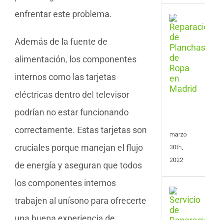
enfrentar este problema.
Serv
de
Repa
Además de la fuente de
de
alimentación, los componentes
Plan
y
internos como las tarjetas
Cent
de
eléctricas dentro del televisor
Plan
en
podrían no estar funcionando
Madr
correctamente. Estas tarjetas son
marzo
cruciales porque manejan el flujo
30th,
2022
de energía y aseguran que todos
los componentes internos
Repa
trabajen al unísono para ofrecerte
de
Tele
una buena experiencia de