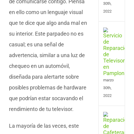
de comunicarse contigo. Piensa
30th,
en ello como un lenguaje visual
2022
que te dice que algo anda mal en
Serv
su interior. Este parpadeo no es
de
Repa
casual; es una señal de
de
advertencia, similar a una luz de
Tele
en
chequeo en un automóvil,
Pam
diseñada para alertarte sobre
marzo
posibles problemas de hardware
30th,
2022
que podrían estar socavando el
rendimiento de tu televisor.
Serv
de
La mayoría de las veces, este
Repa
de