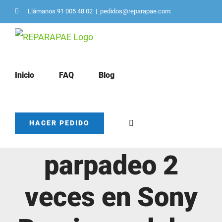
Saltar
Llámanos 91 005 48 02
|
pedidos@reparapae.com
al
contenido
Inicio
FAQ
Blog
Solucionar
HACER PEDIDO
parpadeo 2
veces en Sony