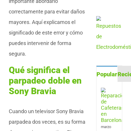
importante abordarlo
correctamente para evitar daños
mayores. Aquí explicamos el
significado de este error y cómo
puedes intervenir de forma
segura.
Qué significa el
Popular
Reci
parpadeo doble en
Sony Bravia
Repa
de
Cafe
en
Cuando un televisor Sony Bravia
Barc
parpadea dos veces, es su forma
marzo