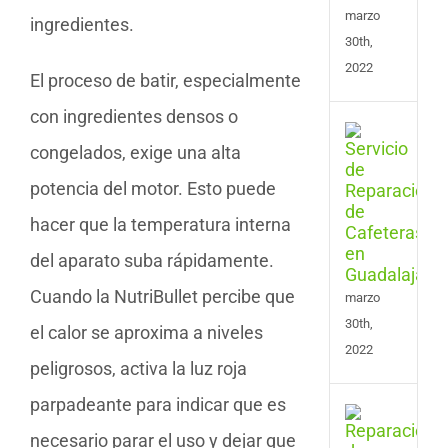
marzo
ingredientes.
30th,
2022
El proceso de batir, especialmente
con ingredientes densos o
Serv
congelados, exige una alta
de
Repa
potencia del motor. Esto puede
de
Cafe
hacer que la temperatura interna
en
Guad
del aparato suba rápidamente.
Cuando la NutriBullet percibe que
marzo
30th,
el calor se aproxima a niveles
2022
peligrosos, activa la luz roja
parpadeante para indicar que es
Serv
de
necesario parar el uso y dejar que