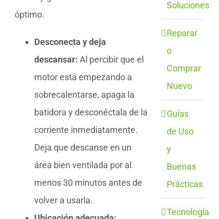
Soluciones
óptimo.
Reparar
Desconecta y deja
o
descansar:
Al percibir que el
Comprar
motor está empezando a
Nuevo
sobrecalentarse, apaga la
batidora y desconéctala de la
Guías
corriente inmediatamente.
de Uso
Deja que descanse en un
y
área bien ventilada por al
Buenas
menos 30 minutos antes de
Prácticas
volver a usarla.
Tecnología
Ubicación adecuada: