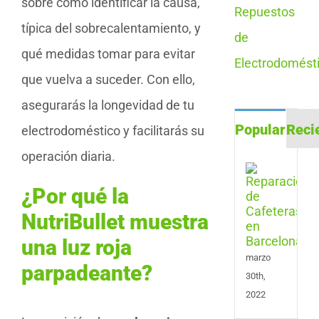
sobre cómo identificar la causa,
típica del sobrecalentamiento, y
qué medidas tomar para evitar
que vuelva a suceder. Con ello,
asegurarás la longevidad de tu
Popular
Reci
electrodoméstico y facilitarás su
operación diaria.
Repa
de
¿Por qué la
Cafe
en
NutriBullet muestra
Barc
una luz roja
marzo
parpadeante?
30th,
2022