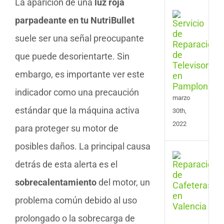
La aparición de una
luz roja
Serv
parpadeante en tu NutriBullet
de
Repa
suele ser una señal preocupante
de
que puede desorientarte. Sin
Tele
en
embargo, es importante ver este
Pam
indicador como una precaución
marzo
estándar que la máquina activa
30th,
2022
para proteger su motor de
posibles daños. La principal causa
Serv
detrás de esta alerta es el
de
Repa
sobrecalentamiento
del motor, un
de
Cafe
problema común debido al uso
en
prolongado o la sobrecarga de
Vale