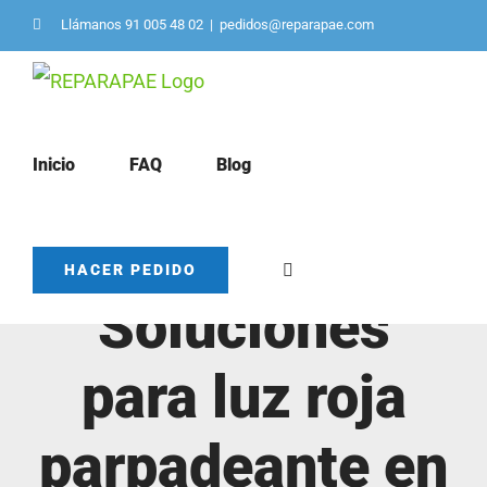
Saltar
Llámanos 91 005 48 02
|
pedidos@reparapae.com
al
contenido
Inicio
FAQ
Blog
HACER PEDIDO
Soluciones
para luz roja
parpadeante en