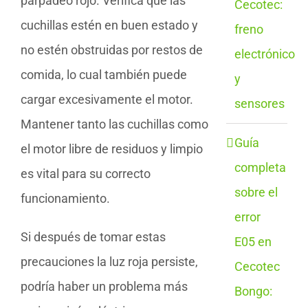
parpadeo rojo. Verifica que las
Cecotec:
cuchillas estén en buen estado y
freno
no estén obstruidas por restos de
electrónico
comida, lo cual también puede
y
cargar excesivamente el motor.
sensores
Mantener tanto las cuchillas como
Guía
el motor libre de residuos y limpio
completa
es vital para su correcto
sobre el
funcionamiento.
error
Si después de tomar estas
E05 en
precauciones la luz roja persiste,
Cecotec
podría haber un problema más
Bongo: