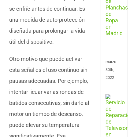
Repa
se enfríe antes de continuar. Es
de
Plan
una medida de auto-protección
y
Cent
diseñada para prolongar la vida
de
Plan
útil del dispositivo.
en
Madr
Otro motivo que puede activar
marzo
esta señal es el uso continuo sin
30th,
2022
pausas adecuadas. Por ejemplo,
intentar licuar varias rondas de
Repa
batidos consecutivas, sin darle al
de
Tele
motor un tiempo de descanso,
en
Las
puede elevar su temperatura
Pal
significativamente. Esa
de