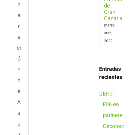
Cana
p
a
r
marzo
30th,
a
2022
ci
ó
Entradas
n
recientes
d
e
Error
A
E06 en
s
patinete
p
Cecotec:
ir