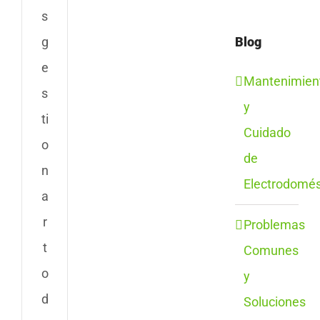
s
Blog
g
e
Mantenimien
s
y
ti
Cuidado
o
de
n
Electrodomés
a
r
Problemas
t
Comunes
o
y
d
Soluciones