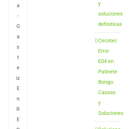
y
a
soluciones
-
definitivas
G
a
Cecotec
s
Error
t
E04 en
e
Patinete
iz
Bongo:
E
Causas
n
y
R
Soluciones
E