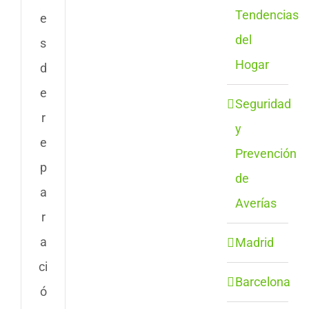
Tendencias
e
del
s
Hogar
d
e
Seguridad
r
y
e
Prevención
p
de
a
Averías
r
a
Madrid
ci
Barcelona
ó