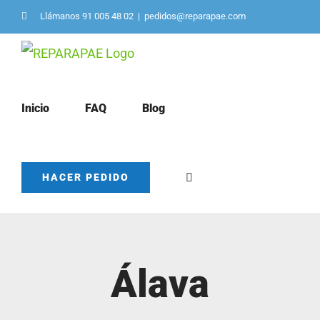
Saltar
Llámanos 91 005 48 02
|
pedidos@reparapae.com
al
contenido
Inicio
FAQ
Blog
HACER PEDIDO
Álava