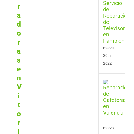
de
r
Repa
a
de
d
Tele
en
o
Pam
r
marzo
a
30th,
s
2022
e
n
Serv
V
de
i
Repa
de
t
Cafe
o
en
Vale
r
marzo
i