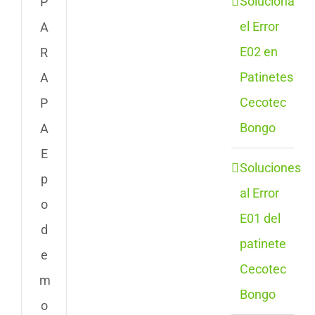
Soluciona
P
el Error
A
E02 en
R
Patinetes
A
Cecotec
P
Bongo
A
E
Soluciones
p
al Error
o
E01 del
d
patinete
e
Cecotec
m
Bongo
o