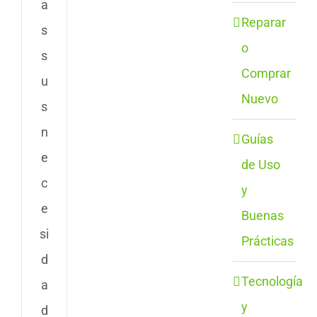
a
Reparar
s
o
s
Comprar
u
Nuevo
s
n
Guías
e
de Uso
c
y
e
Buenas
si
Prácticas
d
Tecnología
a
y
d