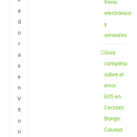
freno
a
electrónico
d
y
o
sensores
r
Guía
a
completa
s
sobre el
e
error
n
E05 en
V
Cecotec
it
Bongo:
o
Causas
ri