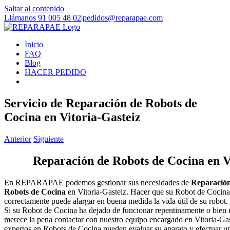
Saltar al contenido
Llámanos 91 005 48 02
|
pedidos@reparapae.com
Inicio
FAQ
Blog
HACER PEDIDO
Servicio de Reparación de Robots de
Cocina en Vitoria-Gasteiz
Anterior
Siguiente
Reparación de Robots de Cocina en V
En REPARAPAE podemos gestionar sus necesidades de
Reparación
Robots de Cocina
en Vitoria-Gasteiz. Hacer que su Robot de Cocina
correctamente puede alargar en buena medida la vida útil de su robot.
Si su Robot de Cocina ha dejado de funcionar repentinamente o bien 
merece la pena contactar con nuestro equipo encargado en Vitoria-Gas
expertos en Robots de Cocina pueden evaluar su aparato y efectuar un