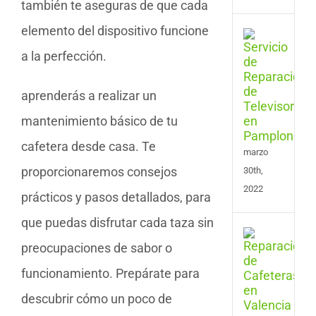
también te aseguras de que cada
elemento del dispositivo funcione
Serv
de
a la perfección.
Repa
de
Tele
aprenderás a realizar un
en
mantenimiento básico de tu
Pam
cafetera desde casa. Te
marzo
proporcionaremos consejos
30th,
2022
prácticos y pasos detallados, para
que puedas disfrutar cada taza sin
Serv
preocupaciones de sabor o
de
Repa
funcionamiento. Prepárate para
de
Cafe
descubrir cómo un poco de
en