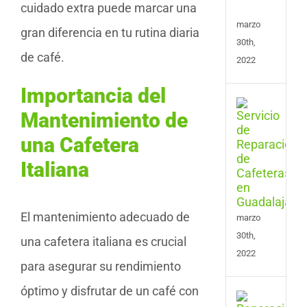
Vale
cuidado extra puede marcar una
marzo
gran diferencia en tu rutina diaria
30th,
de café.
2022
Importancia del
Serv
Mantenimiento de
de
Repa
una Cafetera
de
Cafe
Italiana
en
Guad
El mantenimiento adecuado de
marzo
30th,
una cafetera italiana es crucial
2022
para asegurar su rendimiento
óptimo y disfrutar de un café con
Serv