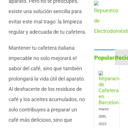
aparato. Pero no te preocupes,
existe una solución sencilla para
evitar este mal trago: la limpieza
regular y adecuada de tu cafetera.
Mantener tu cafetera italiana
Popular
Reci
impecable no solo mejorará el
sabor del café, sino que también
Repa
prolongará la vida útil del aparato.
de
Cafe
Al deshacerte de los residuos de
en
Barc
café y los aceites acumulados, no
solo contribuyes a preparar un
marzo
30th,
café más delicioso, sino que
2022