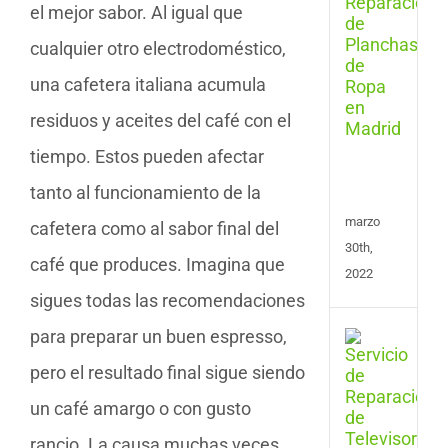
de
el mejor sabor. Al igual que
Repa
cualquier otro electrodoméstico,
de
Plan
una cafetera italiana acumula
y
Cent
residuos y aceites del café con el
de
Plan
tiempo. Estos pueden afectar
en
tanto al funcionamiento de la
Madr
marzo
cafetera como al sabor final del
30th,
café que produces. Imagina que
2022
sigues todas las recomendaciones
para preparar un buen espresso,
Repa
de
pero el resultado final sigue siendo
Tele
en
un café amargo o con gusto
Las
Pal
rancio. La causa muchas veces