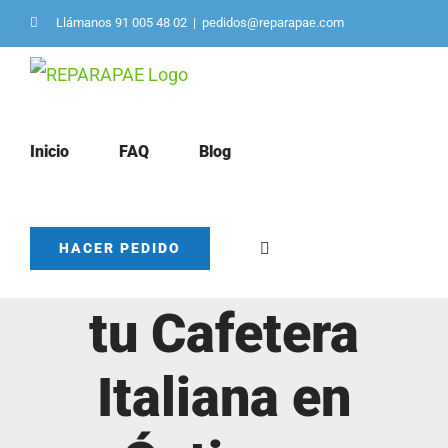
Saltar
Llámanos 91 005 48 02
|
pedidos@reparapae.com
al
contenido
Inicio
FAQ
Blog
Cómo Mantener
HACER PEDIDO
tu Cafetera
Italiana en