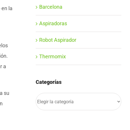
Barcelona
 en la
Aspiradoras
Robot Aspirador
elos
ión.
Thermomix
r a
Categorías
a su
Categorías
én