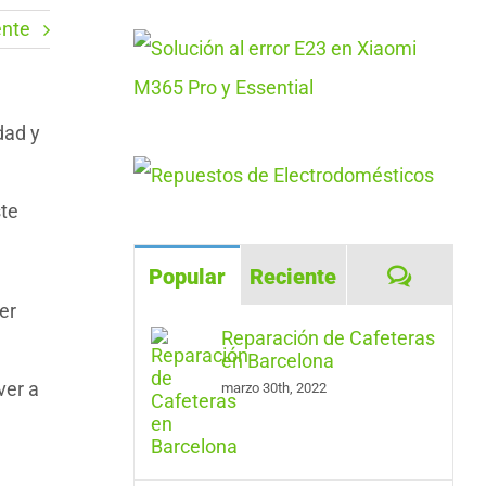
ente
dad y
ste
Coment
Popular
Reciente
er
Reparación de Cafeteras
en Barcelona
ver a
marzo 30th, 2022