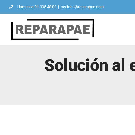
Saltar
Llámanos 91 005 48 02
|
pedidos@reparapae.com
al
contenido
Solución al 