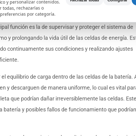
Rechazar todas
Configurar
fico y personalizar contenidos.
 todas, rechazarlas o
 preferencias por categoría.
mponente crucial en el funcionamiento de los patinetes
ipal función es la de supervisar y proteger el sistema de
o y prolongando la vida útil de las celdas de energía. Es
ndo continuamente sus condiciones y realizando ajustes
iciente.
l equilibrio de carga dentro de las celdas de la batería. 
en y descarguen de manera uniforme, lo cual es vital par
eta que podrían dañar irreversiblemente las celdas. Est
la batería y posibles fallos de funcionamiento que podría