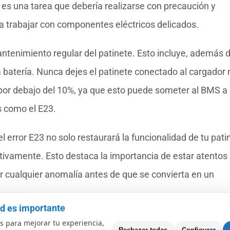
a es una tarea que debería realizarse con precaución y
a trabajar con componentes eléctricos delicados.
ntenimiento regular del patinete. Esto incluye, además d
a batería. Nunca dejes el patinete conectado al cargador
 por debajo del 10%, ya que esto puede someter al BMS a
s como el E23.
 error E23 no solo restaurará la funcionalidad de tu pati
ativamente. Esto destaca la importancia de estar atentos 
r cualquier anomalía antes de que se convierta en un
ad es importante
en tu patinete Xiaomi?
 para mejorar tu experiencia,