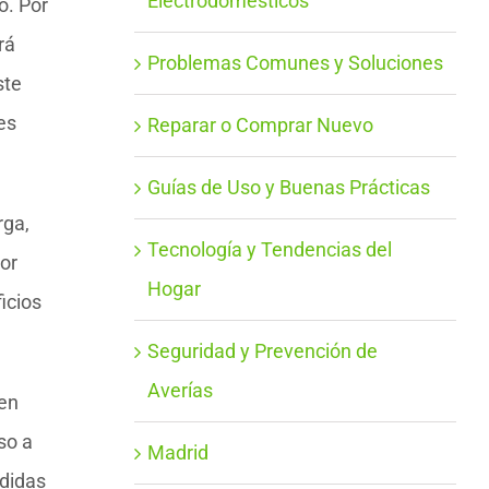
Electrodomésticos
o. Por
rá
Problemas Comunes y Soluciones
ste
es
Reparar o Comprar Nuevo
Guías de Uso y Buenas Prácticas
rga,
Tecnología y Tendencias del
or
Hogar
icios
Seguridad y Prevención de
Averías
den
so a
Madrid
edidas