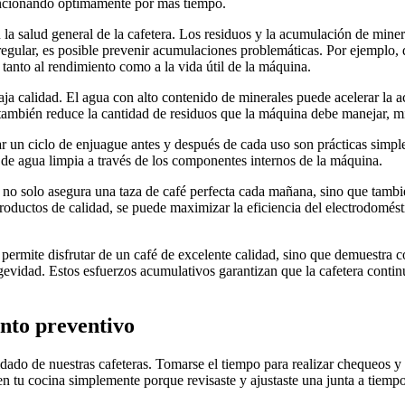
funcionando óptimamente por más tiempo.
 la salud general de la cafetera. Los residuos y la acumulación de mine
egular, es posible prevenir acumulaciones problemáticas. Por ejemplo, 
 tanto al rendimiento como a la vida útil de la máquina.
a calidad. El agua con alto contenido de minerales puede acelerar la a
que también reduce la cantidad de residuos que la máquina debe manejar, 
r un ciclo de enjuague antes y después de cada uso son prácticas simpl
 de agua limpia a través de los componentes internos de la máquina.
 no solo asegura una taza de café perfecta cada mañana, sino que tambi
 productos de calidad, se puede maximizar la eficiencia del electrodomést
lo permite disfrutar de un café de excelente calidad, sino que demuestr
gevidad. Estos esfuerzos acumulativos garantizan que la cafetera conti
nto preventivo
ado de nuestras cafeteras. Tomarse el tiempo para realizar chequeos y a
en tu cocina simplemente porque revisaste y ajustaste una junta a tiemp