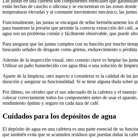
Las juntas en una cafetera son componentes esenciales que garantizan 
están hechas de caucho o silicona y se encuentran en las zonas donde el
temperaturas elevadas y al constante movimiento mecánico, las juntas 
Funcionalmente, las juntas se encargan de sellar herméticamente los d
para mantener la presión que permite la correcta extracción del café, 
agua son un problema común y fácilmente observable, que puede afecta
Para asegurar que las juntas cumplen con su función por mucho tiempo,
buscando señales de desgaste como grietas, endurecimiento o pérdida 
Además de la inspección visual, otro consejo clave es limpiar las junt
Utilizar un paño humedecido con agua tibia o una solución de limpiez
Aparte de la limpieza, otro aspecto a considerar es la calidad de las 
duración y asegurar su funcionalidad. Si se tiene alguna duda sobre qué
Por último, no olvides que el uso adecuado de la cafetera y el manejo 
colocar correctamente todos los componentes antes de usar el aparato. 
rendimiento óptimo y seguro en cada taza de café.
Cuidados para los depósitos de agua
El depósito de agua en una cafetera es una parte esencial de su funci
que también evita que se acumulen residuos que puedan dañar la cafe