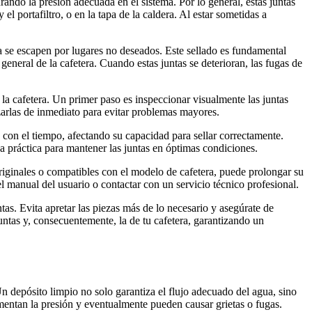
ando la presión adecuada en el sistema. Por lo general, estas juntas
l portafiltro, o en la tapa de la caldera. Al estar sometidas a
ua se escapen por lugares no deseados. Este sellado es fundamental
eneral de la cafetera. Cuando estas juntas se deterioran, las fugas de
la cafetera. Un primer paso es inspeccionar visualmente las juntas
arlas de inmediato para evitar problemas mayores.
s con el tiempo, afectando su capacidad para sellar correctamente.
 práctica para mantener las juntas en óptimas condiciones.
originales o compatibles con el modelo de cafetera, puede prolongar su
el manual del usuario o contactar con un servicio técnico profesional.
as. Evita apretar las piezas más de lo necesario y asegúrate de
untas y, consecuentemente, la de tu cafetera, garantizando un
n depósito limpio no solo garantiza el flujo adecuado del agua, sino
entan la presión y eventualmente pueden causar grietas o fugas.