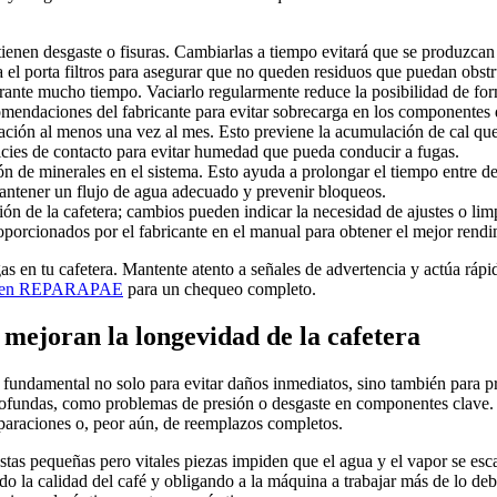
 tienen desgaste o fisuras. Cambiarlas a tiempo evitará que se produzcan
el porta filtros para asegurar que no queden residuos que puedan obstr
urante mucho tiempo. Vaciarlo regularmente reduce la posibilidad de f
omendaciones del fabricante para evitar sobrecarga en los componentes d
ación al menos una vez al mes. Esto previene la acumulación de cal qu
ficies de contacto para evitar humedad que pueda conducir a fugas.
n de minerales en el sistema. Esto ayuda a prolongar el tiempo entre de
mantener un flujo de agua adecuado y prevenir bloqueos.
ón de la cafetera; cambios pueden indicar la necesidad de ajustes o lim
porcionados por el fabricante en el manual para obtener el mejor rendi
gas en tu cafetera. Mantente atento a señales de advertencia y actúa rá
nal en REPARAPAE
para un chequeo completo.
ejoran la longevidad de la cafetera
s fundamental no solo para evitar daños inmediatos, sino también para p
rofundas, como problemas de presión o desgaste en componentes clave. 
reparaciones o, peor aún, de reemplazos completos.
 Estas pequeñas pero vitales piezas impiden que el agua y el vapor se es
o la calidad del café y obligando a la máquina a trabajar más de lo de