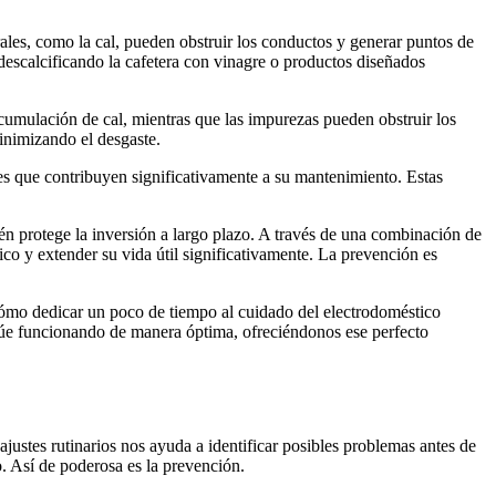
rales, como la cal, pueden obstruir los conductos y generar puntos de
descalcificando la cafetera con vinagre o productos diseñados
cumulación de cal, mientras que las impurezas pueden obstruir los
minimizando el desgaste.
es que contribuyen significativamente a su mantenimiento. Estas
én protege la inversión a largo plazo. A través de una combinación de
ico y extender su vida útil significativamente. La prevención es
a cómo dedicar un poco de tiempo al cuidado del electrodoméstico
núe funcionando de manera óptima, ofreciéndonos ese perfecto
justes rutinarios nos ayuda a identificar posibles problemas antes de
o. Así de poderosa es la prevención.