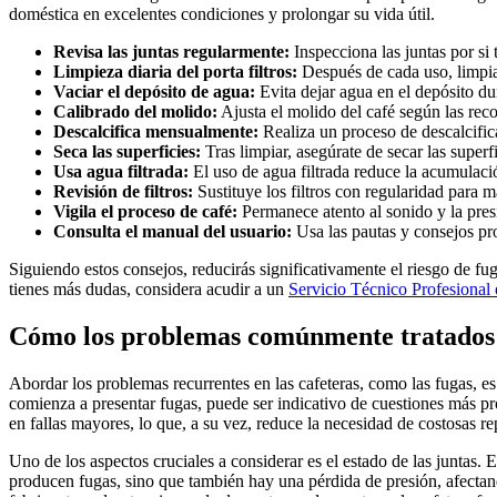
doméstica en excelentes condiciones y prolongar su vida útil.
Revisa las juntas regularmente:
Inspecciona las juntas por si
Limpieza diaria del porta filtros:
Después de cada uso, limpia 
Vaciar el depósito de agua:
Evita dejar agua en el depósito d
Calibrado del molido:
Ajusta el molido del café según las rec
Descalcifica mensualmente:
Realiza un proceso de descalcific
Seca las superficies:
Tras limpiar, asegúrate de secar las super
Usa agua filtrada:
El uso de agua filtrada reduce la acumulació
Revisión de filtros:
Sustituye los filtros con regularidad para 
Vigila el proceso de café:
Permanece atento al sonido y la presi
Consulta el manual del usuario:
Usa las pautas y consejos pro
Siguiendo estos consejos, reducirás significativamente el riesgo de fu
tienes más dudas, considera acudir a un
Servicio Técnico Profesio
Cómo los problemas comúnmente tratados m
Abordar los problemas recurrentes en las cafeteras, como las fugas, e
comienza a presentar fugas, puede ser indicativo de cuestiones más p
en fallas mayores, lo que, a su vez, reduce la necesidad de costosas 
Uno de los aspectos cruciales a considerar es el estado de las juntas.
producen fugas, sino que también hay una pérdida de presión, afectand