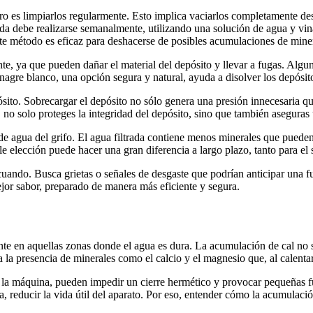
ro es limpiarlos regularmente. Esto implica vaciarlos completamente de
da debe realizarse semanalmente, utilizando una solución de agua y vina
te método es eficaz para deshacerse de posibles acumulaciones de miner
ante, ya que pueden dañar el material del depósito y llevar a fugas. Al
l vinagre blanco, una opción segura y natural, ayuda a disolver los depós
sito. Sobrecargar el depósito no sólo genera una presión innecesaria qu
, no solo proteges la integridad del depósito, sino que también aseguras 
r de agua del grifo. El agua filtrada contiene menos minerales que puede
ple elección puede hacer una gran diferencia a largo plazo, tanto para e
 cuando. Busca grietas o señales de desgaste que podrían anticipar una
mejor sabor, preparado de manera más eficiente y segura.
ente en aquellas zonas donde el agua es dura. La acumulación de cal no 
 la presencia de minerales como el calcio y el magnesio que, al calentars
 la máquina, pueden impedir un cierre hermético y provocar pequeñas fug
 reducir la vida útil del aparato. Por eso, entender cómo la acumulación