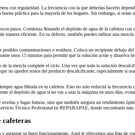
fetera con regularidad. La frecuencia con la que deberías hacerlo depende
a buena práctica para la mayoría de los hogares. Sin embargo, si notas un
ocos pasos. Comienza llenando el depósito de agua de la cafetera con u
a de manera eficiente. En su defecto, también puedes utilizar una mezcla
r posibles contaminaciones o residuos. Coloca un recipiente debajo del d
rante unos 15 minutos para permitir que la solución actúe y disuelva los
o de la mezcla complete el ciclo. Una vez que toda la solución descalci
r que no queden restos del producto descalcificante, especialmente si us
empre agua filtrada en tu cafetera. Esto no solo reducirá la frecuencia 
ente el depósito de agua si no vas a usar la máquina en unos días, evita
 de averías y fugas futuras, sino que también asegura un rendimiento ópt
 Servicio Técnico Profesional en REPARAPAE, donde encontrarás más co
 cafeteras
s y asegurar su buen funcionamiento. Aquí te ofrecemos una lista de con