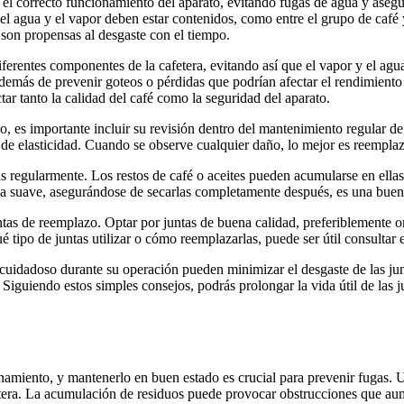
el correcto funcionamiento del aparato, evitando fugas de agua y asegur
 agua y el vapor deben estar contenidos, como entre el grupo de café y e
son propensas al desgaste con el tiempo.
iferentes componentes de la cafetera, evitando así que el vapor y el ag
además de prevenir goteos o pérdidas que podrían afectar el rendimiento g
r tanto la calidad del café como la seguridad del aparato.
 es importante incluir su revisión dentro del mantenimiento regular de 
de elasticidad. Cuando se observe cualquier daño, lo mejor es reemplaz
as regularmente. Los restos de café o aceites pueden acumularse en ella
a suave, asegurándose de secarlas completamente después, es una buena
juntas de reemplazo. Optar por juntas de buena calidad, preferiblemente 
 tipo de juntas utilizar o cómo reemplazarlas, puede ser útil consultar 
cuidadoso durante su operación pueden minimizar el desgaste de las junt
Siguiendo estos simples consejos, podrás prolongar la vida útil de las j
onamiento, y mantenerlo en buen estado es crucial para prevenir fugas. U
tera. La acumulación de residuos puede provocar obstrucciones que aum