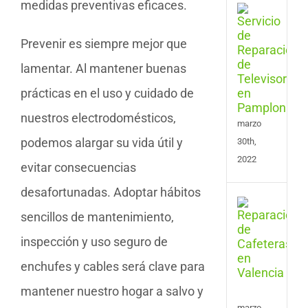
medidas preventivas eficaces.
Serv
de
Repa
Prevenir es siempre mejor que
de
Tele
lamentar. Al mantener buenas
en
prácticas en el uso y cuidado de
Pam
nuestros electrodomésticos,
marzo
podemos alargar su vida útil y
30th,
2022
evitar consecuencias
desafortunadas. Adoptar hábitos
Serv
sencillos de mantenimiento,
de
Repa
inspección y uso seguro de
de
Cafe
enchufes y cables será clave para
en
Vale
mantener nuestro hogar a salvo y
marzo