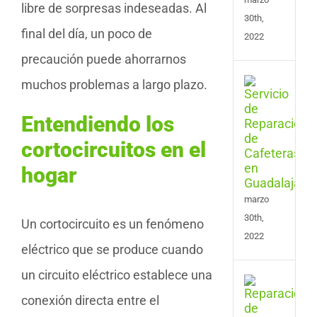
libre de sorpresas indeseadas. Al
30th,
final del día, un poco de
2022
precaución puede ahorrarnos
Serv
muchos problemas a largo plazo.
de
Repa
Entendiendo los
de
Cafe
cortocircuitos en el
en
hogar
Guad
marzo
30th,
Un cortocircuito es un fenómeno
2022
eléctrico que se produce cuando
un circuito eléctrico establece una
Serv
de
conexión directa entre el
Repa