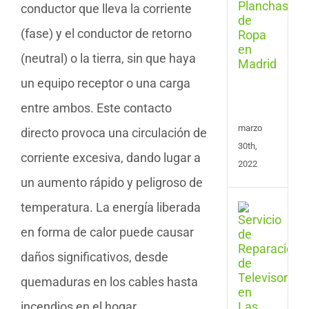
conductor que lleva la corriente
de
Plan
(fase) y el conductor de retorno
y
Cent
(neutral) o la tierra, sin que haya
de
Plan
un equipo receptor o una carga
en
entre ambos. Este contacto
Madr
marzo
directo provoca una circulación de
30th,
corriente excesiva, dando lugar a
2022
un aumento rápido y peligroso de
temperatura. La energía liberada
Repa
de
en forma de calor puede causar
Tele
en
daños significativos, desde
Las
Pal
quemaduras en los cables hasta
de
incendios en el hogar.