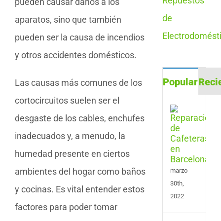
pueden causar daños a los
aparatos, sino que también
pueden ser la causa de incendios
y otros accidentes domésticos.
Popular
Reci
Las causas más comunes de los
cortocircuitos suelen ser el
Repa
desgaste de los cables, enchufes
de
Cafe
inadecuados y, a menudo, la
en
Barc
humedad presente en ciertos
ambientes del hogar como baños
marzo
30th,
y cocinas. Es vital entender estos
2022
factores para poder tomar