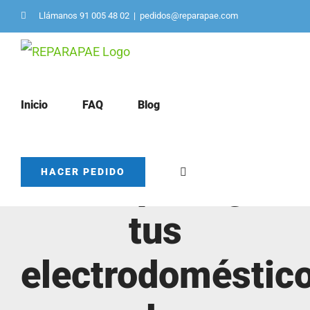
Saltar
Llámanos 91 005 48 02
|
pedidos@reparapae.com
al
contenido
Inicio
FAQ
Blog
Cómo proteger
HACER PEDIDO
tus
electrodoméstic