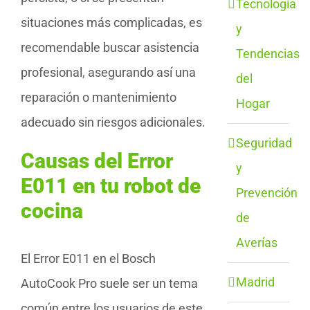
Tecnología
situaciones más complicadas, es
y
recomendable buscar asistencia
Tendencias
profesional, asegurando así una
del
reparación o mantenimiento
Hogar
adecuado sin riesgos adicionales.
Seguridad
Causas del Error
y
E011 en tu robot de
Prevención
cocina
de
Averías
El Error E011 en el Bosch
Madrid
AutoCook Pro suele ser un tema
común entre los usuarios de este