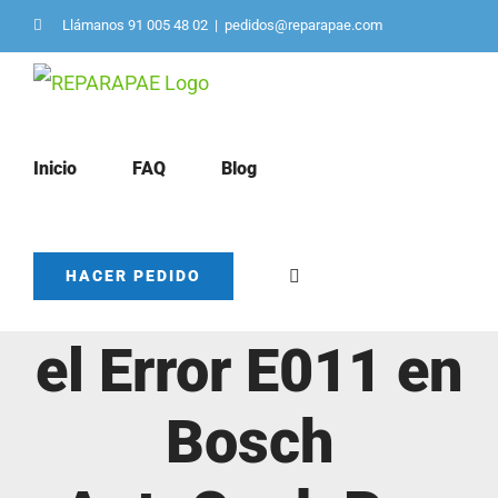
Saltar
Llámanos 91 005 48 02
|
pedidos@reparapae.com
al
contenido
Inicio
FAQ
Blog
Cómo resolver
HACER PEDIDO
el Error E011 en
Bosch