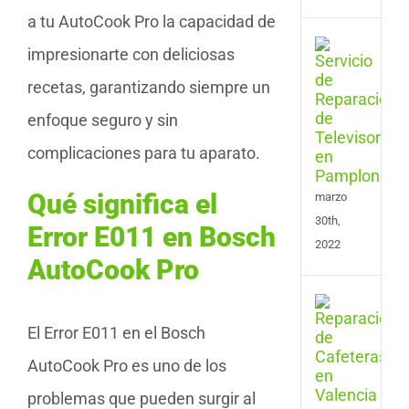
a tu AutoCook Pro la capacidad de
Serv
impresionarte con deliciosas
de
Repa
recetas, garantizando siempre un
de
enfoque seguro y sin
Tele
en
complicaciones para tu aparato.
Pam
Qué significa el
marzo
30th,
Error E011 en Bosch
2022
AutoCook Pro
Serv
de
El Error E011 en el Bosch
Repa
de
AutoCook Pro es uno de los
Cafe
problemas que pueden surgir al
en