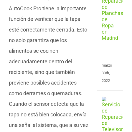
de
AutoCook Pro tiene la importante
Repa
de
función de verificar que la tapa
Plan
y
esté correctamente cerrada. Esto
Cent
de
no solo garantiza que los
Plan
alimentos se cocinen
en
Madr
adecuadamente dentro del
marzo
recipiente, sino que también
30th,
2022
previene posibles accidentes
como derrames o quemaduras.
Repa
Cuando el sensor detecta que la
de
Tele
tapa no está bien colocada, envía
en
Las
una señal al sistema, que a su vez
Pal