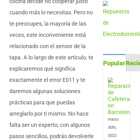
cocina decide no cooperar justo
cuando más lo necesitas. Pero no
te preocupes, la mayoría de las
veces, este inconveniente está
relacionado con el sensor de la
tapa. A lo largo de este artículo, te
Popular
Reci
explicaremos qué significa
exactamente el error E011 y te
Repa
de
daremos algunas soluciones
Cafe
en
prácticas para que puedas
Barc
arreglarlo por ti mismo. No hace
marzo
falta ser un experto; con algunos
30th,
pasos sencillos, podrás devolverle
2022