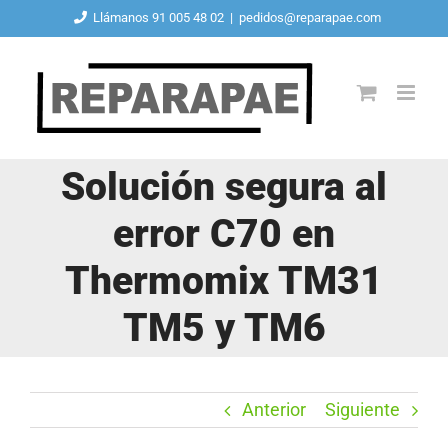
Saltar
Llámanos 91 005 48 02
|
pedidos@reparapae.com
al
contenido
Solución segura al
error C70 en
Thermomix TM31
TM5 y TM6
Anterior
Siguiente