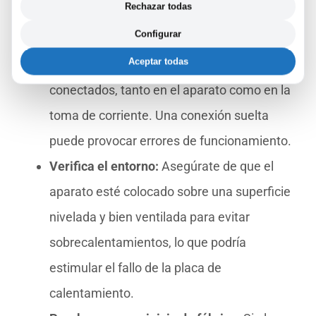
Rechazar todas
sistema y eliminar el error.
Configurar
Revisa las conexiones externas:
Asegúrate
Aceptar todas
de que todos los cables estén firmemente
conectados, tanto en el aparato como en la
toma de corriente. Una conexión suelta
puede provocar errores de funcionamiento.
Verifica el entorno:
Asegúrate de que el
aparato esté colocado sobre una superficie
nivelada y bien ventilada para evitar
sobrecalentamientos, lo que podría
estimular el fallo de la placa de
calentamiento.