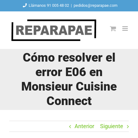
Saltar
Llámanos 91 005 48 02
|
pedidos@reparapae.com
al
contenido
Cómo resolver el
error E06 en
Monsieur Cuisine
Connect
Anterior
Siguiente