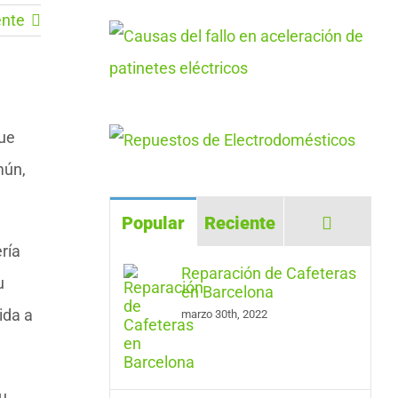
ente
que
mún,
Comenta
Popular
Reciente
ría
Reparación de Cafeteras
u
en Barcelona
ida a
marzo 30th, 2022
u