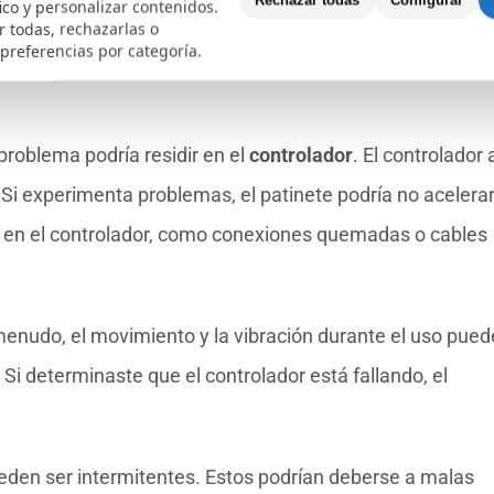
Rechazar todas
Configurar
fico y personalizar contenidos.
rvicio técnico profesional.
 todas, rechazarlas o
 preferencias por categoría.
 problema podría residir en el
controlador
. El controlador
 Si experimenta problemas, el patinete podría no acelera
 en el controlador, como conexiones quemadas o cables
 menudo, el movimiento y la vibración durante el uso pue
Si determinaste que el controlador está fallando, el
den ser intermitentes. Estos podrían deberse a malas