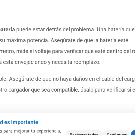
batería
puede estar detrás del problema. Una batería que
 su máxima potencia. Asegúrate de que la batería esté
tro, mide el voltaje para verificar que esté dentro del 
ría está envejeciendo y necesita reemplazo.
le. Asegúrate de que no haya daños en el cable del car
tro cargador que sea compatible, úsalo para verificar si e
 componentes, incluido el controlador, así que nunca
ad es importante
ecuada. En situaciones donde la batería ha fallado
 para mejorar tu experiencia,