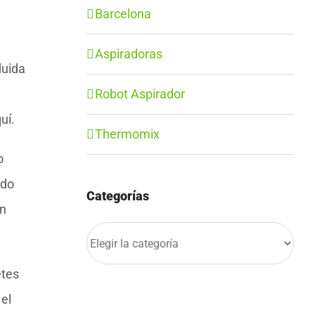
Barcelona
Aspiradoras
luida
Robot Aspirador
uí.
Thermomix
o
ido
Categorías
in
Categorías
etes
 el