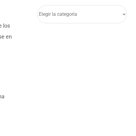
Categorías
e los
se en
na