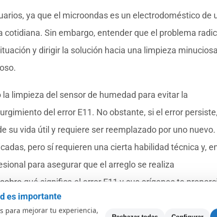
uarios, ya que el microondas es un electrodoméstico de 
ina cotidiana. Sin embargo, entender que el problema radi
uación y dirigir la solución hacia una limpieza minuciosa
uoso.
 la limpieza del sensor de humedad para evitar la
rgimiento del error E11. No obstante, si el error persiste
 de su vida útil y requiere ser reemplazado por uno nuevo.
das, pero sí requieren una cierta habilidad técnica y, e
ional para asegurar que el arreglo se realiza
bre qué significa el error E11 y sus orígenes te proporc
ad es importante
con confianza.
 para mejorar tu experiencia,