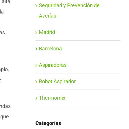
 alta
Seguridad y Prevención de
la
Averías
Madrid
tas
Barcelona
Aspiradoras
plo,
e
Robot Aspirador
Thermomix
ondas
 que
Categorías