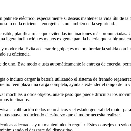
n patinete eléctrico, especialmente si deseas mantener la vida útil de la
 solo en la eficiencia energética sino también en la seguridad.
 posible, planifica rutas que eviten las inclinaciones más pronunciadas.
na ligera inclinación es menos exigente para la batería que subir una c
y moderada. Evita acelerar de golpe; es mejor abordar la subida con imp
do su eficiencia.
ne de uno. Este modo ajusta automáticamente la entrega de energía, per
ía o incluso cargar la batería utilizando el sistema de frenado regenerat
que no reemplaza una carga completa, ayuda a extender el rango de tu vi
levar mochilas u otros objetos, añade peso que puede dificultar los movi
amos inclinados.
visa la calibración de los neumáticos y el estado general del motor par
 más suave, reduciendo el esfuerzo que el motor necesita realizar.
, técnicas adecuadas y un mantenimiento regular. Estos consejos no solo
 minimizando el desgaste del dispositivo.