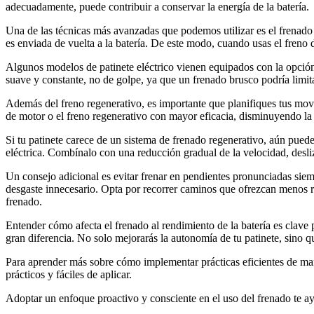
adecuadamente, puede contribuir a conservar la energía de la batería.
Una de las técnicas más avanzadas que podemos utilizar es el frenado r
es enviada de vuelta a la batería. De este modo, cuando usas el freno 
Algunos modelos de patinete eléctrico vienen equipados con la opción d
suave y constante, no de golpe, ya que un frenado brusco podría limit
Además del freno regenerativo, es importante que planifiques tus movi
de motor o el freno regenerativo con mayor eficacia, disminuyendo la
Si tu patinete carece de un sistema de frenado regenerativo, aún pued
eléctrica. Combínalo con una reducción gradual de la velocidad, desli
Un consejo adicional es evitar frenar en pendientes pronunciadas siemp
desgaste innecesario. Opta por recorrer caminos que ofrezcan menos re
frenado.
Entender cómo afecta el frenado al rendimiento de la batería es clave 
gran diferencia. No solo mejorarás la autonomía de tu patinete, sino 
Para aprender más sobre cómo implementar prácticas eficientes de man
prácticos y fáciles de aplicar.
Adoptar un enfoque proactivo y consciente en el uso del frenado te ay