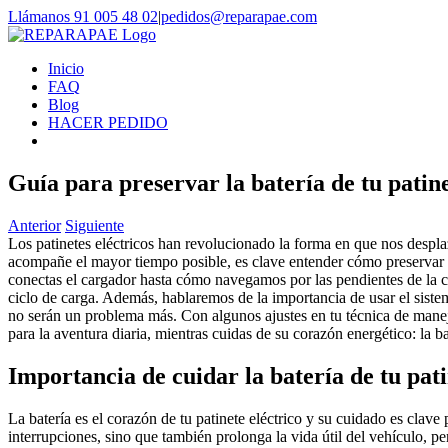
Saltar
Llámanos 91 005 48 02
|
pedidos@reparapae.com
al
contenido
Inicio
FAQ
Blog
HACER PEDIDO
Guía para preservar la batería de tu patine
Anterior
Siguiente
Los patinetes eléctricos han revolucionado la forma en que nos despl
acompañe el mayor tiempo posible, es clave entender cómo preservar s
conectas el cargador hasta cómo navegamos por las pendientes de la ci
ciclo de carga. Además, hablaremos de la importancia de usar el sistem
no serán un problema más. Con algunos ajustes en tu técnica de manejo, 
para la aventura diaria, mientras cuidas de su corazón energético: la ba
Importancia de cuidar la batería de tu pati
La batería es el corazón de tu patinete eléctrico y su cuidado es clave 
interrupciones, sino que también prolonga la vida útil del vehículo, pe