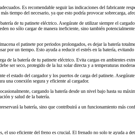
decuados. Es recomendable seguir las indicaciones del fabricante respe
te más tiempo del necesario, ya que esto podría provocar sobrecarga, afe
 batería de tu patinete eléctrico. Asegúrate de utilizar siempre el carg
en no sólo cargar de manera ineficiente, sino también potencialmente da
cena el patinete por periodos prolongados, es dejar la batería totalme
ar por un tiempo. Esto ayuda a reducir el estrés en la batería, evitand
a de la batería de tu patinete eléctrico. Evita cargas en ambientes ext
a debe ser seco, protegido de la luz solar directa y a temperaturas moder
e el estado del cargador y los puertos de carga del patinete. Asegúrat
ra una conexión segura y eficiente al cargador.
ocasionalmente, cargando la batería desde un nivel bajo hasta su máxim
ación y salud de la batería.
o preservará la batería, sino que contribuirá a un funcionamiento más con
, el uso eficiente del freno es crucial. El frenado no solo te ayuda a de