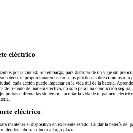
te eléctrico
azamos por la ciudad. Sin embargo, para disfrutar de un viaje sin preo
u batería. te proporcionaremos consejos prácticos sobre cómo usar tu p
udad, cada acción puede impactar en la vida útil de la batería. Aprend
a de frenado de manera efectiva, no solo para una conducción segura, si
podrás enfrentarlas sin temor a acortar la vida de tu patinete eléctrico
tería.
nete eléctrico
para mantener el dispositivo en excelente estado. Cuidar la batería del p
rmitiéndote ahorrar dinero a largo plazo.