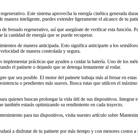
egenerativo. Este sistema aprovecha la energía cinética generada durant
de manera inteligente, puedes extender ligeramente el alcance de tu pati
e frenado regenerativo, así que asegúrate de verificar esta función. Pa
ar la cantidad de energía que se puede recuperar.
mientos de manera anticipada. Esto significa anticiparte a los semáforo
 velocidad de manera controlada y segura.
es implementar prácticas que ayuden a cuidar la batería. Uno de los mé
zando el patinete o dejando que se detenga lentamente al rodar.
re que sea posible. El motor del patinete trabaja más al frenar en estas
sistencia o pendientes más suaves. Busca rutas que utilicen el máximo r
para quienes buscan prolongar la vida útil de sus dispositivos. Integrar
que también estarás optimizando su rendimiento en cada trayecto.
tenimiento para tus dispositivos, visita nuestro artículo sobre Manten
udará a disfrutar de tu patinete por más tiempo y con menores costos a 