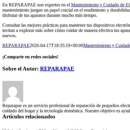
En REPARAPAE son expertos en el
Mantenimiento y Cuidado de El
mantenimiento juegan un papel crucial en el rendimiento y durabilidad
disfrutar de tus aparatos durante mucho más tiempo.
Consultar las mejores prácticas para mantener tus dispositivos electró
invitan a explorar más sobre cómo cuidar de manera efectiva tus apara
nuevos.
REPARAPAE
2026-04-17T18:35:19+00:00
Mantenimiento y Cuidado
¡Comparte en redes sociales!
Facebook
X
LinkedIn
WhatsApp
Pinterest
Correo
Sobre el Autor:
REPARAPAE
electrónico
Reparapae es un servicio profesional de reparación de pequeños electr
cuidado del hogar y la tecnología doméstica. Nuestro objetivo es ayuda
Artículos relacionados