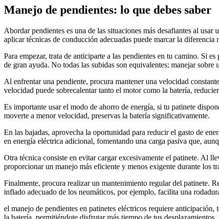
Manejo de pendientes: lo que debes saber
Abordar pendientes es una de las situaciones más desafiantes al usar u
aplicar técnicas de conducción adecuadas puede marcar la diferencia no
Para empezar, trata de anticiparte a las pendientes en tu camino. Si es
de gran ayuda. No todas las subidas son equivalentes; manejar sobre u
Al enfrentar una pendiente, procura mantener una velocidad constante 
velocidad puede sobrecalentar tanto el motor como la batería, reducien
Es importante usar el modo de ahorro de energía, si tu patinete dispo
moverte a menor velocidad, preservas la batería significativamente.
En las bajadas, aprovecha la oportunidad para reducir el gasto de energ
en energía eléctrica adicional, fomentando una carga pasiva que, aun
Otra técnica consiste en evitar cargar excesivamente el patinete. Al l
proporcionar un manejo más eficiente y menos exigente durante los tr
Finalmente, procura realizar un mantenimiento regular del patinete. Re
inflado adecuado de los neumáticos, por ejemplo, facilita una rodadura
el manejo de pendientes en patinetes eléctricos requiere anticipación
la batería, permitiéndote disfrutar más tiempo de tus desplazamientos,