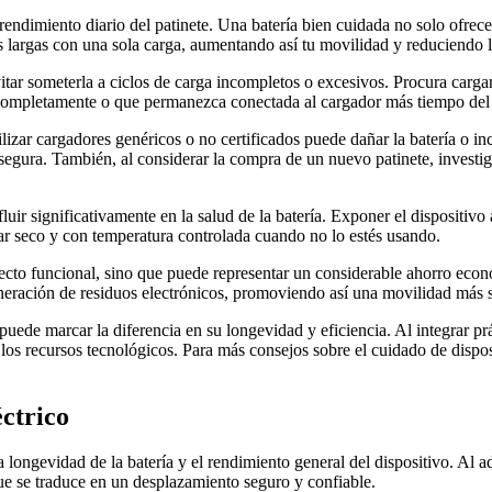
 rendimiento diario del patinete. Una batería bien cuidada no solo ofr
ás largas con una sola carga, aumentando así tu movilidad y reduciendo 
tar someterla a ciclos de carga incompletos o excesivos. Procura cargar
 completamente o que permanezca conectada al cargador más tiempo del 
lizar cargadores genéricos o no certificados puede dañar la batería o i
egura. También, al considerar la compra de un nuevo patinete, investiga
luir significativamente en la salud de la batería. Exponer el dispositivo
ar seco y con temperatura controlada cuando no lo estés usando.
to funcional, sino que puede representar un considerable ahorro económ
neración de residuos electrónicos, promoviendo así una movilidad más s
 puede marcar la diferencia en su longevidad y eficiencia. Al integrar p
los recursos tecnológicos. Para más consejos sobre el cuidado de dispo
ctrico
la longevidad de la batería y el rendimiento general del dispositivo. Al 
que se traduce en un desplazamiento seguro y confiable.