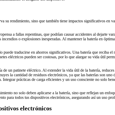
rva su rendimiento, sino que también tiene impactos significativos en va
ensa a fallas repentinas, que podrían causar accidentes al dejarte var
s incendios o explosiones inesperadas. Al mantener la batería en óptim
do puede traducirse en ahorros significativos. Una batería que reciba el 
tes eléctricos pueden ser costosas, por lo que alargar su vida útil permit
ía de un patinete eléctrico. Al extender la vida útil de la batería, reduc
uyes la cantidad de residuos electrónicos, ya que las baterías son uno 
a. Integrar prácticas de carga eficientes y un uso consciente no solo ben
miento no solo deben aplicarse a la batería, sino que reflejan un enfoq
para todos tus dispositivos electrónicos, asegurando así un uso prolo
sitivos electrónicos