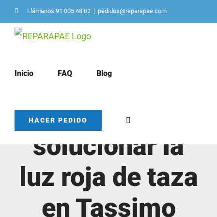
Saltar
Llámanos 91 005 48 02
|
pedidos@reparapae.com
al
contenido
Inicio
FAQ
Blog
Cómo
HACER PEDIDO
solucionar la
luz roja de taza
en Tassimo