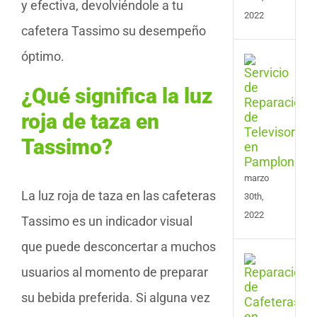
y efectiva, devolviéndole a tu
2022
cafetera Tassimo su desempeño
óptimo.
Serv
de
¿Qué significa la luz
Repa
de
roja de taza en
Tele
en
Tassimo?
Pam
marzo
La luz roja de taza en las cafeteras
30th,
2022
Tassimo es un indicador visual
que puede desconcertar a muchos
Serv
usuarios al momento de preparar
de
Repa
su bebida preferida. Si alguna vez
de