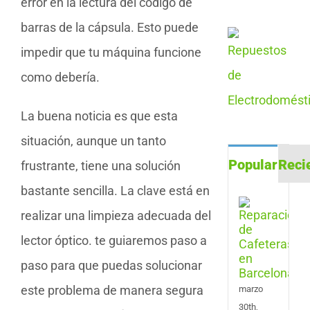
error en la lectura del código de
barras de la cápsula. Esto puede
impedir que tu máquina funcione
como debería.
La buena noticia es que esta
situación, aunque un tanto
Popular
Reci
frustrante, tiene una solución
bastante sencilla. La clave está en
Repa
realizar una limpieza adecuada del
de
Cafe
lector óptico. te guiaremos paso a
en
Barc
paso para que puedas solucionar
este problema de manera segura
marzo
30th,