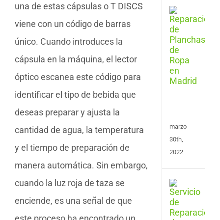
una de estas cápsulas o T DISCS
Serv
de
viene con un código de barras
Repa
único. Cuando introduces la
de
Plan
cápsula en la máquina, el lector
y
Cent
óptico escanea este código para
de
Plan
identificar el tipo de bebida que
en
deseas preparar y ajusta la
Madr
marzo
cantidad de agua, la temperatura
30th,
y el tiempo de preparación de
2022
manera automática. Sin embargo,
cuando la luz roja de taza se
Repa
de
enciende, es una señal de que
Tele
en
este proceso ha encontrado un