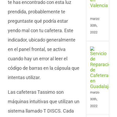
Cafe
te has encontrado con esta luz
en
prendida, probablemente te
Vale
marzo
preguntaste qué podría estar
30th,
yendo mal con tu cafetera. Este
2022
indicador, ubicado generalmente
en el panel frontal, se activa
Serv
de
cuando hay un error al leer el
Repa
de
código de barras en la cápsula que
Cafe
en
intentas utilizar.
Guad
Las cafeteras Tassimo son
marzo
30th,
máquinas intuitivas que utilizan un
2022
sistema llamado T DISCS. Cada