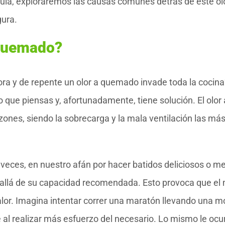
uía, exploraremos las causas comunes detrás de este ol
gura.
 Quemado?
ra y de repente un olor a quemado invade toda la cocin
 que piensas y, afortunadamente, tiene solución. El olor 
ones, siendo la sobrecarga y la mala ventilación las má
 veces, en nuestro afán por hacer batidos deliciosos o m
 allá de su capacidad recomendada. Esto provoca que el
lor. Imagina intentar correr una maratón llevando una m
 al realizar más esfuerzo del necesario. Lo mismo le ocur