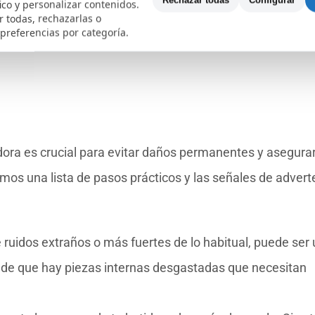
Rechazar todas
Configurar
fico y personalizar contenidos.
rofesional. Ya sea mejorando la ventilación, usando el ap
 todas, rechazarlas o
 preferencias por categoría.
 esencial atender a estos problemas para evitar que el d
idora es crucial para evitar daños permanentes y asegura
os una lista de pasos prácticos y las señales de advert
e ruidos extraños o más fuertes de lo habitual, puede ser
o de que hay piezas internas desgastadas que necesitan