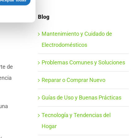
Aceptar todas
arato
Blog
año
Mantenimiento y Cuidado de
Electrodomésticos
Problemas Comunes y Soluciones
rte de
encia
Reparar o Comprar Nuevo
Guías de Uso y Buenas Prácticas
 una
Tecnología y Tendencias del
Hogar