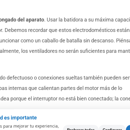
longado del aparato
. Usar la batidora a su máxima capac
or. Debemos recordar que estos electrodomésticos están
uncionar como un caballo de batalla sin descanso. Piéns
lmente, los ventiladores no serán suficientes para man
o defectuoso o conexiones sueltas también pueden ser
pas internas que calientan partes del motor más de lo
dea porque el interruptor no está bien conectado; la con
ad es importante
 tu batidora te ayudará a determinar si puedes corregir el
 para mejorar tu experiencia,