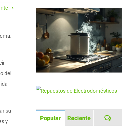
ente
lema,
ir,
o del
vida
ar su
Coment
Popular
Reciente
es y