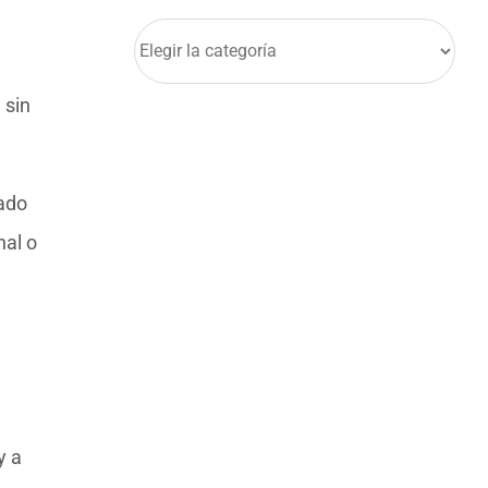
Categorías
 sin
mado
nal o
y a