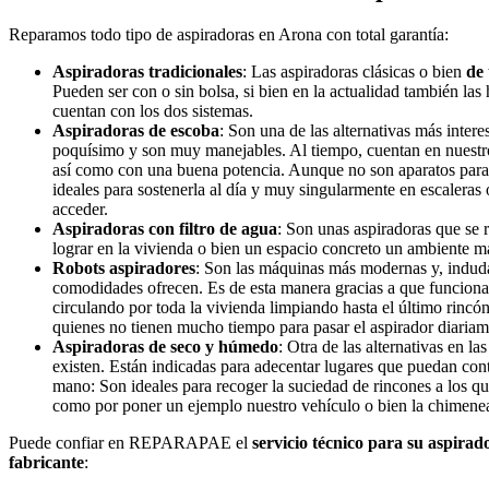
Reparamos todo tipo de aspiradoras en Arona con total garantía:
Aspiradoras tradicionales
: Las aspiradoras clásicas o bien
de 
Pueden ser con o sin bolsa, si bien en la actualidad también las
cuentan con los dos sistemas.
Aspiradoras de escoba
: Son una de las alternativas más intere
poquísimo y son muy manejables. Al tiempo, cuentan en nuestr
así como con una buena potencia. Aunque no son aparatos para a
ideales para sostenerla al día y muy singularmente en escaleras o
acceder.
Aspiradoras con filtro de agua
: Son unas aspiradoras que se
lograr en la vivienda o bien un espacio concreto un ambiente más
Robots aspiradores
: Son las máquinas más modernas y, indud
comodidades ofrecen. Es de esta manera gracias a que funcion
circulando por toda la vivienda limpiando hasta el último rincó
quienes no tienen mucho tiempo para pasar el aspirador diariam
Aspiradoras de seco y húmedo
: Otra de las alternativas en la
existen. Están indicadas para adecentar lugares que puedan co
mano: Son ideales para recoger la suciedad de rincones a los que
como por poner un ejemplo nuestro vehículo o bien la chimene
Puede confiar en REPARAPAE el
servicio técnico para su aspira
fabricante
: