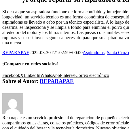
Si desea que su aspiradora funcione de forma confiable y inmejorable
longevidad, un servicio técnico es una forma económica de conseguirl
aspiradoras es llevado a cabo por un técnico especialista. A lo largo de
desarma, se inspecciona y se limpia a fondo para eliminar el polvo q
alrededor del motor y los filtros internos. Las piezas consumibles se 
rupturas y se sustituyen según sea necesario para que su aspiradora 
una nueva.
REPARAPAE
2022-03-30T21:02:59+00:00
Aspiradoras
,
Santa Cruz 
¡Comparte en redes sociales!
Facebook
X
LinkedIn
WhatsApp
Pinterest
Correo electrónico
Sobre el Autor:
REPARAPAE
Reparapae es un servicio profesional de reparación de pequeños elect
compartimos guías claras, consejos prácticos, códigos de error oficiale
con el cuidado del hogar y la tecnología doméstica. Nuestro objetivo 