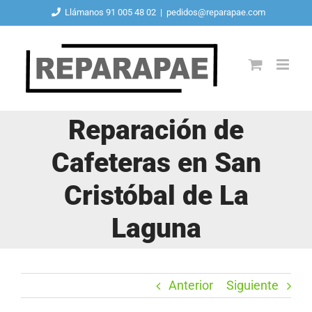
Saltar
Llámanos 91 005 48 02
|
pedidos@reparapae.com
al
contenido
Reparación de
Cafeteras en San
Cristóbal de La
Laguna
Anterior
Siguiente