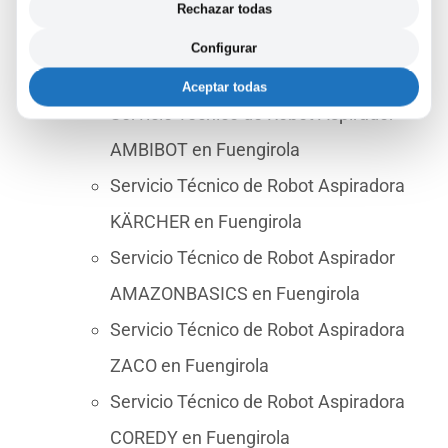
LIDL en Fuengirola
Rechazar todas
Servicio Técnico de Robot Aspiradora
Configurar
LEFANT en Fuengirola
Aceptar todas
Servicio Técnico de Robot Aspirador
AMBIBOT en Fuengirola
Servicio Técnico de Robot Aspiradora
KÄRCHER en Fuengirola
Servicio Técnico de Robot Aspirador
AMAZONBASICS en Fuengirola
Servicio Técnico de Robot Aspiradora
ZACO en Fuengirola
Servicio Técnico de Robot Aspiradora
COREDY en Fuengirola