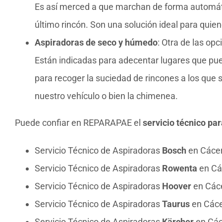
Es así merced a que marchan de forma automátic
último rincón. Son una solución ideal para quien
Aspiradoras de seco y húmedo
: Otra de las op
Están indicadas para adecentar lugares que p
para recoger la suciedad de rincones a los que 
nuestro vehículo o bien la chimenea.
Puede confiar en REPARAPAE el
servicio técnico pa
Servicio Técnico de Aspiradoras
Bosch
en Cáce
Servicio Técnico de Aspiradoras
Rowenta
en Cá
Servicio Técnico de Aspiradoras
Hoover
en Các
Servicio Técnico de Aspiradoras
Taurus
en Các
Servicio Técnico de Aspiradoras
Kärcher
en Các