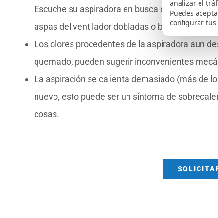
analizar el trá
Escuche su aspiradora en busca de ruidos fuera
Puedes aceptar
configurar tus
aspas del ventilador dobladas o bien cojinetes 
Los olores procedentes de la aspiradora aun des
quemado, pueden sugerir inconvenientes mecáni
La aspiración se calienta demasiado (más de l
nuevo, esto puede ser un síntoma de sobrecale
cosas.
SOLICITA