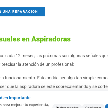
R UNA REPARACIÓN
suales en Aspiradoras
enos cada 12 meses, las próximas son algunas señales qu
precisar la atención de un profesional:
 en funcionamiento. Esto podría ser algo tan simple como
 ser que la aspiradora se esté sobrecalentando y se corte
l mantenimiento rutinario.
ad es importante
o bien hace un ruido extraño, traqueteo o bien vibración
 para mejorar tu experiencia,