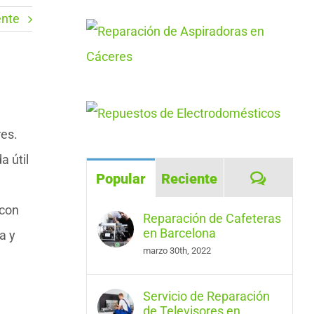
ente
es.
a útil
Coment
Popular
Reciente
 con
Reparación de Cafeteras
en Barcelona
a y
marzo 30th, 2022
Servicio de Reparación
de Televisores en