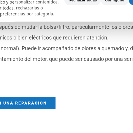
Rechazar todas
Configurar
fico y personalizar contenidos.
 de lo común, lo que podría sugerir inconvenientes como
 todas, rechazarlas o
 preferencias por categoría.
gastados.
pués de mudar la bolsa/filtro, particularmente los olores
cos o bien eléctricos que requieren atención.
o normal). Puede ir acompañado de olores a quemado y, 
ntamiento del motor, que puede ser causado por una seri
R UNA REPARACIÓN