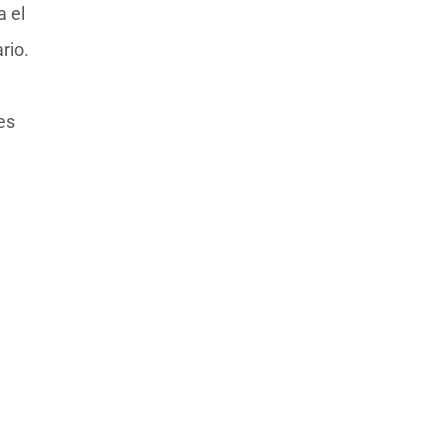
a el
rio.
es