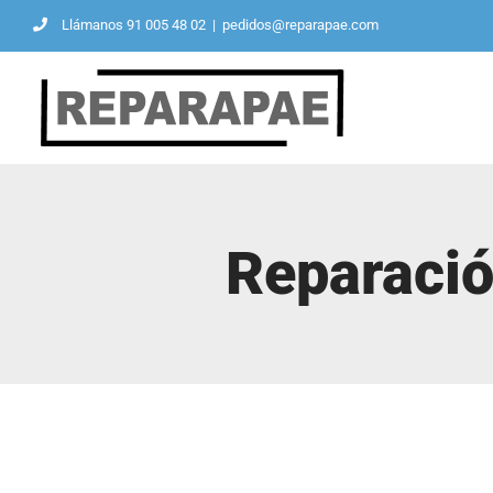
Saltar
Llámanos 91 005 48 02
|
pedidos@reparapae.com
al
contenido
Reparació