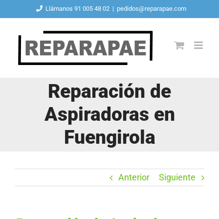
Saltar
Llámanos 91 005 48 02
|
pedidos@reparapae.com
al
contenido
Reparación de
Aspiradoras en
Fuengirola
Anterior
Siguiente