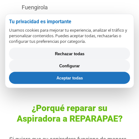
Fuengirola
Servicio Técnico de Aspiradoras
Roidmi
en
Tu privacidad es importante
Fuengirola
Usamos cookies para mejorar tu experiencia, analizar el tráfico y
personalizar contenidos. Puedes aceptar todas, rechazarlas o
Servicio Técnico de Aspiradoras
Dreame
en
configurar tus preferencias por categoría.
Fuengirola
Rechazar todas
Servicio Técnico de Aspiradoras
Xiaomi
en
Configurar
Fuengirola
Aceptar todas
¿Porqué reparar su
Aspiradora a REPARAPAE?