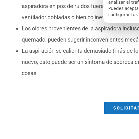
analizar el trá
aspiradora en pos de ruidos fuera de lo normal,
Puedes aceptar
configurar tus
ventilador dobladas o bien cojinetes desgastad
Los olores provenientes de la aspiradora incluso
quemado, pueden sugerir inconvenientes mecáni
La aspiración se calienta demasiado (más de l
nuevo, esto puede ser un síntoma de sobrecale
cosas.
SOLICITA