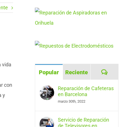
ente
 vida
Coment
Popular
Reciente
ar con
Reparación de Cafeteras
en Barcelona
a y
marzo 30th, 2022
Servicio de Reparación
de Televisores en