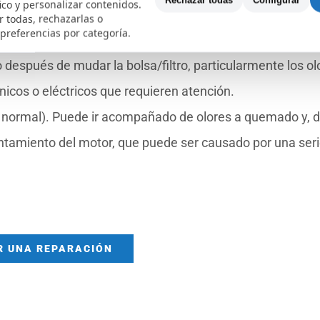
Rechazar todas
Configurar
fico y personalizar contenidos.
 lo que podría sugerir inconvenientes como aspas del
 todas, rechazarlas o
 preferencias por categoría.
os.
 después de mudar la bolsa/filtro, particularmente los ol
cos o eléctricos que requieren atención.
o normal). Puede ir acompañado de olores a quemado y, 
ntamiento del motor, que puede ser causado por una seri
R UNA REPARACIÓN