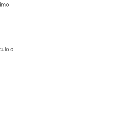
timo
culo o