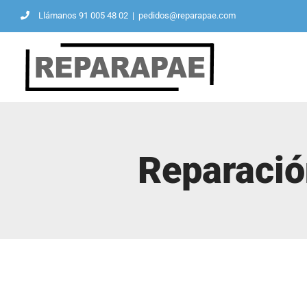
Saltar
Llámanos 91 005 48 02
|
pedidos@reparapae.com
al
contenido
Reparació