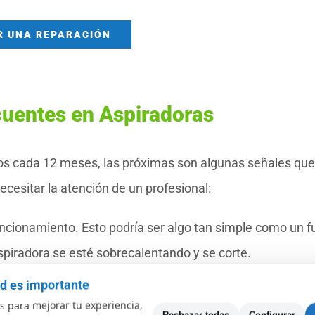
R UNA REPARACIÓN
cuentes en Aspiradoras
os cada 12 meses, las próximas son algunas señales que
cesitar la atención de un profesional:
uncionamiento. Esto podría ser algo tan simple como un f
aspiradora se esté sobrecalentando y se corte.
mantenimiento rutinario.
ad es importante
ce un estruendos extraño, traqueteo o vibración. Escuch
 para mejorar tu experiencia,