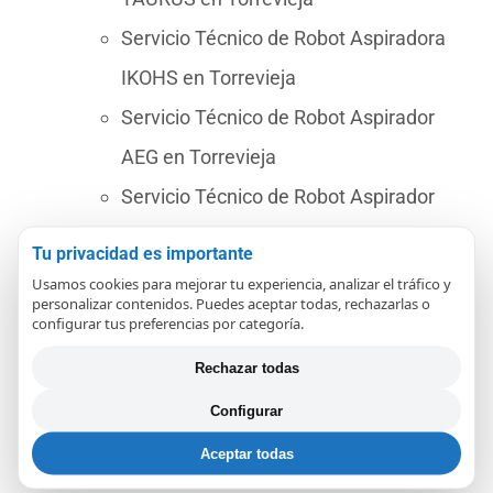
Servicio Técnico de Robot Aspiradora
IKOHS en Torrevieja
Servicio Técnico de Robot Aspirador
AEG en Torrevieja
Servicio Técnico de Robot Aspirador
ECOVACS en Torrevieja
Tu privacidad es importante
Servicio Técnico de Robot Aspirador
Usamos cookies para mejorar tu experiencia, analizar el tráfico y
personalizar contenidos. Puedes aceptar todas, rechazarlas o
SOLAC en Torrevieja
configurar tus preferencias por categoría.
Servicio Técnico de Robot Aspiradora
Rechazar todas
SAMBA en Torrevieja
Configurar
Servicio Técnico de Robot Aspirador
Aceptar todas
NEATO en Torrevieja