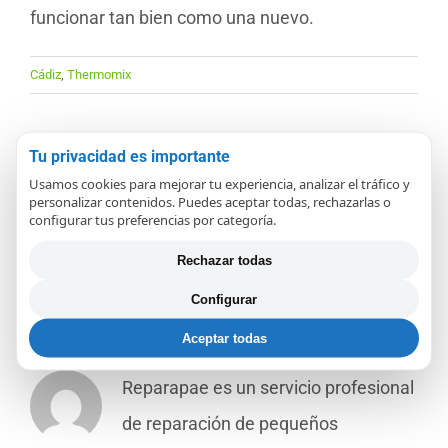
funcionar tan bien como una nuevo.
Cádiz
,
Thermomix
Tu privacidad es importante
Usamos cookies para mejorar tu experiencia, analizar el tráfico y
¡Comparte en redes sociales!
personalizar contenidos. Puedes aceptar todas, rechazarlas o
configurar tus preferencias por categoría.
Facebook
X
LinkedIn
WhatsApp
Pinterest
Correo
electrónico
Rechazar todas
Configurar
Sobre el Autor:
REPARAPAE
Aceptar todas
Reparapae es un servicio profesional
de reparación de pequeños