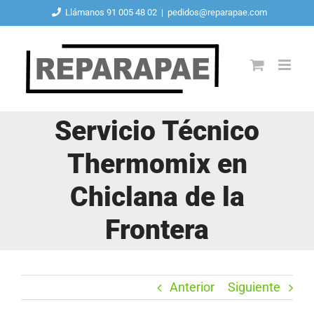
Saltar
Llámanos 91 005 48 02
|
pedidos@reparapae.com
al
contenido
Servicio Técnico
Thermomix en
Chiclana de la
Frontera
Anterior
Siguiente