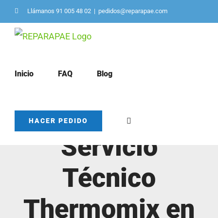
Saltar
Llámanos 91 005 48 02
|
pedidos@reparapae.com
al
contenido
Inicio
FAQ
Blog
HACER PEDIDO
Servicio
Técnico
Thermomix en