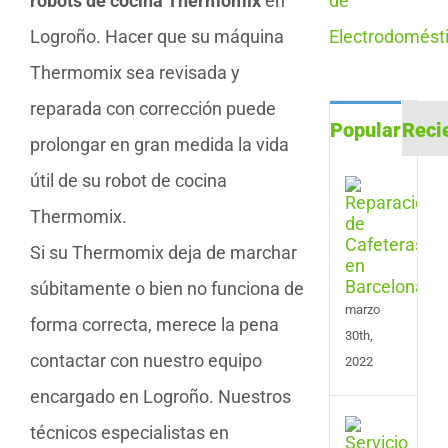
robots de cocina Thermomix
en
Logroño. Hacer que su máquina
Thermomix sea revisada y
reparada con corrección puede
Popular
Reci
prolongar en gran medida la vida
útil de su robot de cocina
Repa
de
Thermomix.
Cafe
en
Si su Thermomix deja de marchar
Barc
súbitamente o bien no funciona de
marzo
forma correcta, merece la pena
30th,
contactar con nuestro equipo
2022
encargado en Logroño. Nuestros
Serv
técnicos especialistas en
de