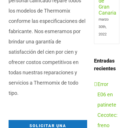
personal calificado repare todos
los modelos de Thermomix
marzo
conforme las especificaciones del
30th,
fabricante. Nos esmeramos por
2022
brindar una garantía de
satisfacción del cien por cien y
Entradas
ofrecer costos competitivos en
recientes
todas nuestras reparaciones y
servicios a Thermomix de todo
Error
tipo.
E06 en
patinete
Cecotec:
freno
SOLICITAR UNA