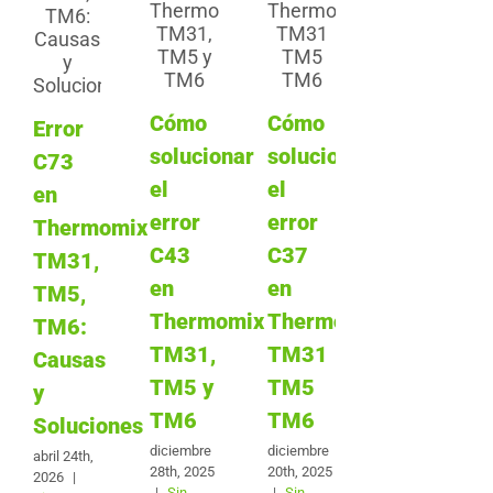
Cómo
Cómo
Error
solucionar
solucionar
C73
el
el
en
error
error
Thermomix
C43
C37
TM31,
en
en
TM5,
Thermomix
Thermomix
TM6:
TM31,
TM31
Causas
TM5 y
TM5
y
TM6
TM6
Soluciones
diciembre
diciembre
abril 24th,
28th, 2025
20th, 2025
2026
|
|
Sin
|
Sin