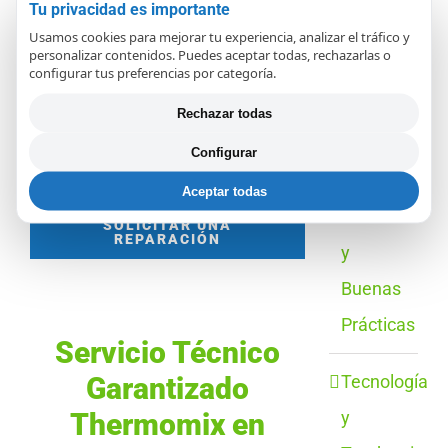
daremos un presupuesto, y en
Tu privacidad es importante
Reparar
Usamos cookies para mejorar tu experiencia, analizar el tráfico y
escaso tiempo la vas a tener de
o
personalizar contenidos. Puedes aceptar todas, rechazarlas o
configurar tus preferencias por categoría.
vuelta y reparada, con tu factura y
Comprar
garantía de reparación.
Rechazar todas
Nuevo
Configurar
Guías
Aceptar todas
de Uso
SOLICITAR UNA
REPARACIÓN
y
Buenas
Prácticas
Servicio Técnico
Tecnología
Garantizado
y
Thermomix en