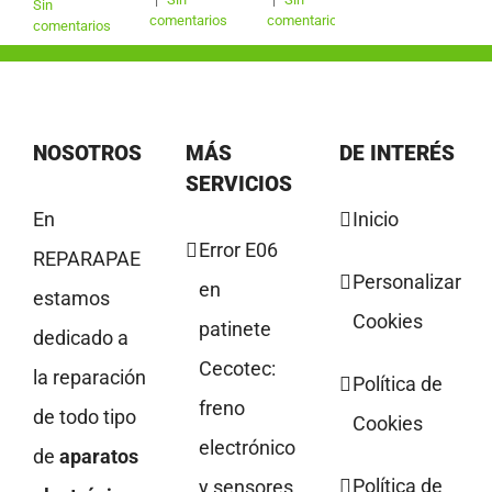
Sin
comentarios
comentarios
comentarios
NOSOTROS
MÁS
DE INTERÉS
SERVICIOS
En
Inicio
Error E06
REPARAPAE
Personalizar
en
estamos
Cookies
patinete
dedicado a
Cecotec:
la reparación
Política de
freno
de todo tipo
Cookies
electrónico
de
aparatos
Política de
y sensores