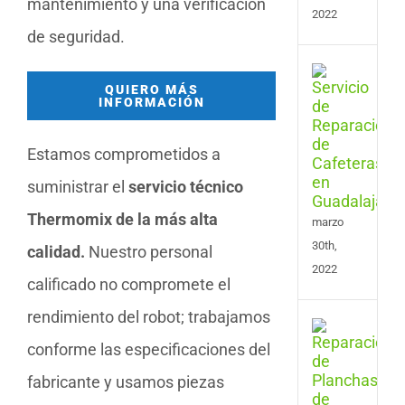
mantenimiento y una verificación
2022
de seguridad.
Serv
QUIERO MÁS
de
INFORMACIÓN
Repa
de
Cafe
Estamos comprometidos a
en
suministrar el
servicio técnico
Guad
Thermomix de la más alta
marzo
30th,
calidad.
Nuestro personal
2022
calificado no compromete el
rendimiento del robot; trabajamos
Serv
de
conforme las especificaciones del
Repa
fabricante y usamos piezas
de
Plan