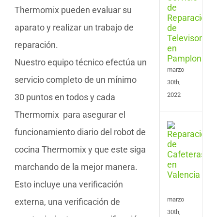
Thermomix pueden evaluar su
Repa
de
aparato y realizar un trabajo de
Tele
en
reparación.
Pam
Nuestro equipo técnico efectúa un
marzo
servicio completo de un mínimo
30th,
2022
30 puntos en todos y cada
Thermomix para asegurar el
Serv
funcionamiento diario del robot de
de
Repa
cocina Thermomix y que este siga
de
marchando de la mejor manera.
Cafe
en
Esto incluye una verificación
Vale
marzo
externa, una verificación de
30th,