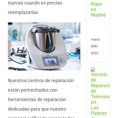
nuevas cuando es preciso
y
Cent
reemplazarlas.
de
Plan
en
Madr
marzo
30th,
2022
Repa
de
Nuestros centros de reparación
Tele
en
están pertrechados con
Las
Pal
herramientas de reparación
de
Gran
dedicadas para que nuestro
Cana