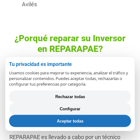
Avilés
¿Porqué reparar su Inversor
en REPARAPAE?
Tu privacidad es importante
Si desea que su inversor funcione de manera
Usamos cookies para mejorar tu experiencia, analizar el tráfico y
personalizar contenidos. Puedes aceptar todas, rechazarlas o
confiable y óptima y desea garantizar su
configurar tus preferencias por categoría.
longevidad y una producción óptima en su
Rechazar todas
instalación de placas solares
, un servicio
Configurar
técnico es una forma económica de conseguirlo.
Aceptar todas
El servicio de reparación de inversores de
REPARAPAE es llevado a cabo por un técnico