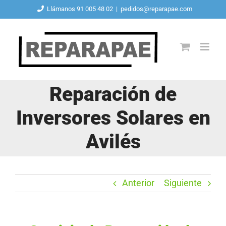
Saltar
Llámanos 91 005 48 02
|
pedidos@reparapae.com
al
contenido
Reparación de
Inversores Solares en
Avilés
Anterior
Siguiente