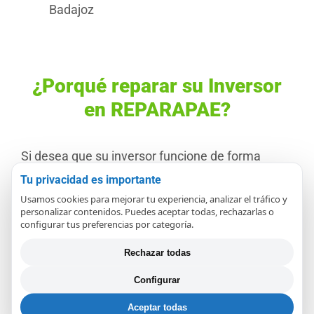
Badajoz
¿Porqué reparar su Inversor
en REPARAPAE?
Si desea que su inversor funcione de forma
Tu privacidad es importante
fiable y óptima y desea garantizar su longevidad
Usamos cookies para mejorar tu experiencia, analizar el tráfico y
y una producción óptima en su
instalación de
personalizar contenidos. Puedes aceptar todas, rechazarlas o
configurar tus preferencias por categoría.
placas solares
, un servicio técnico es una forma
Rechazar todas
económica de conseguirlo. El servicio de
Configurar
reparación de inversores de REPARAPAE es
llevado a cabo por un técnico especialista.
Aceptar todas