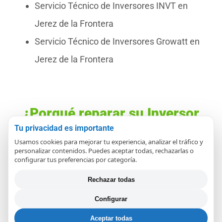
Servicio Técnico de Inversores INVT en
Jerez de la Frontera
Servicio Técnico de Inversores Growatt en
Jerez de la Frontera
¿Porqué reparar su Inversor
en REPARAPAE?
Tu privacidad es importante
Usamos cookies para mejorar tu experiencia, analizar el tráfico y
personalizar contenidos. Puedes aceptar todas, rechazarlas o
configurar tus preferencias por categoría.
Si quiere que su inversor funcione de manera
fiable y inmejorable y desea garantizar su
Rechazar todas
longevidad y una producción óptima en su
Configurar
instalación de placas solares
, un servicio
Aceptar todas