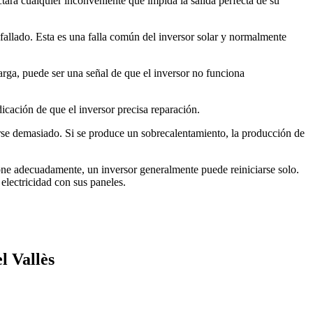
tará cualquier inconveniente que impida la salida perfecta de su
er fallado. Esta es una falla común del inversor solar y normalmente
carga, puede ser una señal de que el inversor no funciona
dicación de que el inversor precisa reparación.
arse demasiado. Si se produce un sobrecalentamiento, la producción de
cione adecuadamente, un inversor generalmente puede reiniciarse solo.
electricidad con sus paneles.
l Vallès