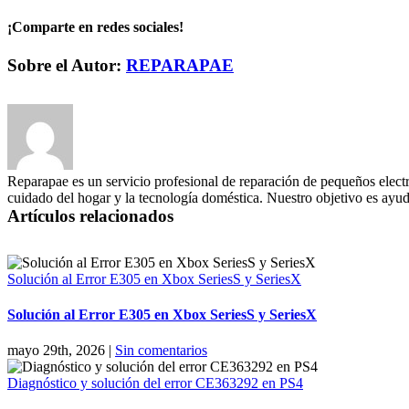
¡Comparte en redes sociales!
Facebook
X
LinkedIn
WhatsApp
Pinterest
Correo
Sobre el Autor:
REPARAPAE
electrónico
Reparapae es un servicio profesional de reparación de pequeños electr
cuidado del hogar y la tecnología doméstica. Nuestro objetivo es ayuda
Artículos relacionados
Solución al Error E305 en Xbox SeriesS y SeriesX
Solución al Error E305 en Xbox SeriesS y SeriesX
mayo 29th, 2026
|
Sin comentarios
Diagnóstico y solución del error CE363292 en PS4