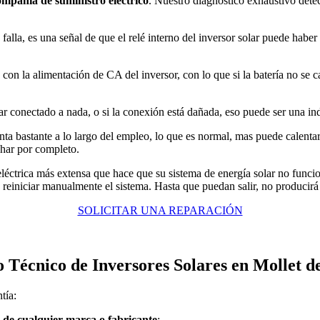
ompañía de suministro eléctrico
. Nuestro diagnóstico exhaustivo detec
o falla, es una señal de que el relé interno del inversor solar puede hab
n con la alimentación de CA del inversor, con lo que si la batería no se 
tar conectado a nada, o si la conexión está dañada, eso puede ser una in
enta bastante a lo largo del empleo, lo que es normal, mas puede calent
char por completo.
d eléctrica más extensa que hace que su sistema de energía solar no fun
a reiniciar manualmente el sistema. Hasta que puedan salir, no producirá 
SOLICITAR UNA REPARACIÓN
o Técnico de Inversores Solares en Mollet de
tía:
r de cualquier marca o fabricante
: