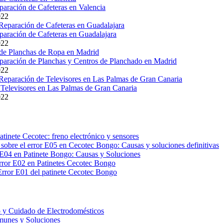
paración de Cafeteras en Valencia
022
paración de Cafeteras en Guadalajara
022
paración de Planchas y Centros de Planchado en Madrid
022
Televisores en Las Palmas de Gran Canaria
022
atinete Cecotec: freno electrónico y sensores
sobre el error E05 en Cecotec Bongo: Causas y soluciones definitivas
E04 en Patinete Bongo: Causas y Soluciones
rror E02 en Patinetes Cecotec Bongo
Error E01 del patinete Cecotec Bongo
 y Cuidado de Electrodomésticos
unes y Soluciones