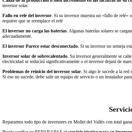
Caída de la producción o bien incremento en las facturas de su c
inversor solar.
Fallo en relé del inversor
. Si su inversor muestra un «fallo de relé» 
requiere que se reemplace el relé
El inversor no carga las baterías
. Algunas baterías solares se carga
adecuadamente.
El inversor Parece estar desconectado
. Si su inversor no semeja es
Inversor solar de sobrecalentado
. Su inversor generalmente se cali
electricidad se reducirá significativamente o el inversor dejará de mar
Problemas de reinicio del inversor solar
. Si algo le sucede a la re
Si eso no sucede, debe salir un equipo de servicio o un instalador par
Servici
Reparamos todo tipo de inversores en Mollet del Vallès con total garan
Puede confiar en REPARAPAE el
servicio técnico para su inverso