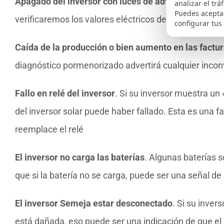
Apagado del inversor con luces de advertencia o err
analizar el trá
Puedes aceptar
verificaremos los valores eléctricos de CA y CC y ver
configurar tus
Caída de la producción o bien aumento en las factu
diagnóstico pormenorizado advertirá cualquier inconv
Fallo en relé del inversor
. Si su inversor muestra un «
del inversor solar puede haber fallado. Esta es una f
reemplace el relé
El inversor no carga las baterías
. Algunas baterías s
que si la batería no se carga, puede ser una señal d
El inversor Semeja estar desconectado
. Si su inver
está dañada, eso puede ser una indicación de que el 