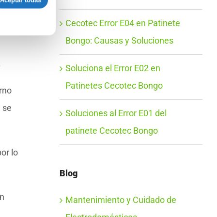
alla,
Aceptar todas
Cecotec Error E04 en Patinete
Bongo: Causas y Soluciones
.
Soluciona el Error E02 en
Patinetes Cecotec Bongo
erno
e se
Soluciones al Error E01 del
patinete Cecotec Bongo
or lo
Blog
ón
Mantenimiento y Cuidado de