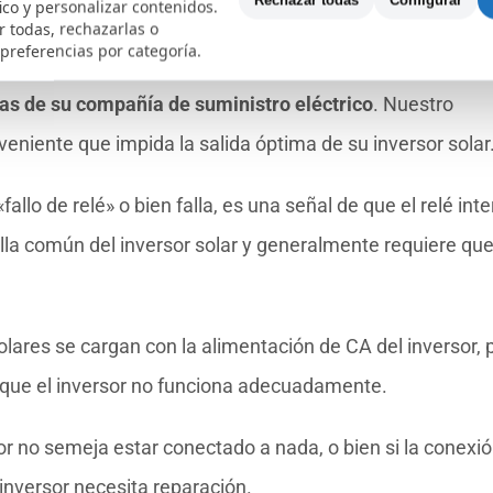
or en display
. el inversor y verificaremos los códigos de f
Rechazar todas
Configurar
fico y personalizar contenidos.
 todas, rechazarlas o
ificaremos que no haya irregularidades en el panel solar.
 preferencias por categoría.
ras de su compañía de suministro eléctrico
. Nuestro
eniente que impida la salida óptima de su inversor solar
fallo de relé» o bien falla, es una señal de que el relé int
alla común del inversor solar y generalmente requiere qu
olares se cargan con la alimentación de CA del inversor, p
e que el inversor no funciona adecuadamente.
sor no semeja estar conectado a nada, o bien si la conexi
inversor necesita reparación.