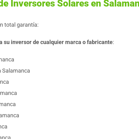
 de Inversores Solares en Salama
 total garantía:
ra su inversor de cualquier marca o fabricante
:
amanca
en Salamanca
anca
lamanca
amanca
alamanca
nca
manca