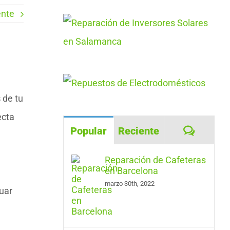
ente
s
de tu
ecta
Coment
Popular
Reciente
Reparación de Cafeteras
en Barcelona
marzo 30th, 2022
uar