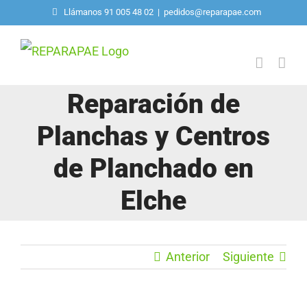
Saltar
Llámanos 91 005 48 02
|
pedidos@reparapae.com
al
contenido
Reparación de
Planchas y Centros
de Planchado en
Elche
Anterior
Siguiente