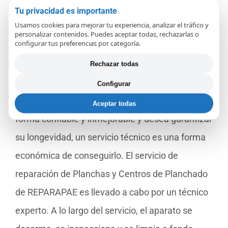
Tu privacidad es importante
Usamos cookies para mejorar tu experiencia, analizar el tráfico y
personalizar contenidos. Puedes aceptar todas, rechazarlas o
configurar tus preferencias por categoría.
¿Porqué reparar su Plancha
en REPARAPAE?
Rechazar todas
Configurar
Si desea que su plancha de ropa funcione de
Aceptar todas
forma confiable y inmejorable y desea garantizar
su longevidad, un servicio técnico es una forma
económica de conseguirlo. El servicio de
reparación de Planchas y Centros de Planchado
de REPARAPAE es llevado a cabo por un técnico
experto. A lo largo del servicio, el aparato se