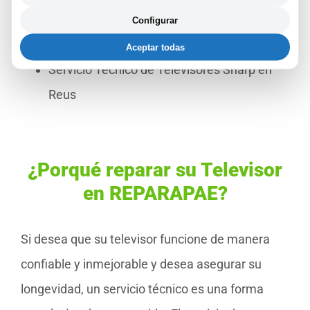
Servicio Técnico de Televisores Blaupunkt
Configurar
en Reus
Aceptar todas
Servicio Técnico de Televisores Sharp en
Reus
¿Porqué reparar su Televisor
en REPARAPAE?
Si desea que su televisor funcione de manera
confiable y inmejorable y desea asegurar su
longevidad, un servicio técnico es una forma