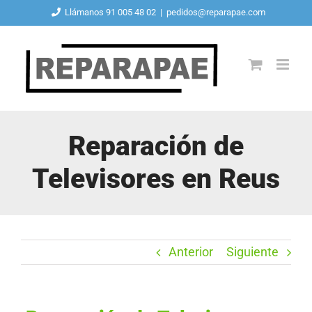
Saltar
Llámanos 91 005 48 02
|
pedidos@reparapae.com
al
contenido
Reparación de
Televisores en Reus
Anterior
Siguiente